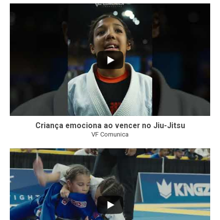
10
0
Criança emociona ao vencer no Jiu-Jitsu
VF Comunica
...
7
0