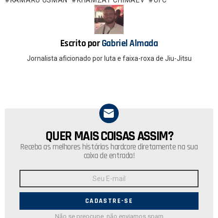
o
A
o
p
k
p
Escrito por
Gabriel Almada
Jornalista aficionado por luta e faixa-roxa de Jiu-Jitsu
QUER MAIS COISAS ASSIM?
NEWSLETTER
Receba as melhores histórias hardcore diretamente na sua
caixa de entrada!
Endereço
de
E-
mail:
Não se preocupe, não enviamos spam