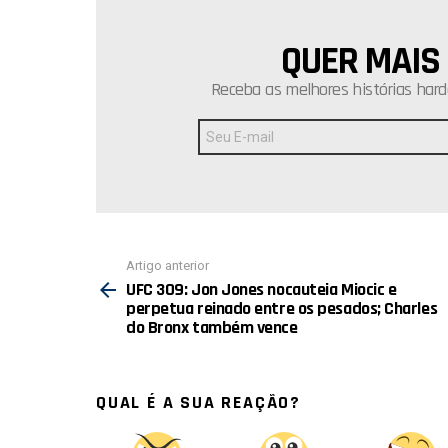
QUER MAIS
NEWSLETTER
Receba as melhores histórias hard
Endereço
de
E-
mail:
Ver
Artigo anterior
mais
UFC 309: Jon Jones nocauteia Miocic e
perpetua reinado entre os pesados; Charles
do Bronx também vence
QUAL É A SUA REAÇÃO?