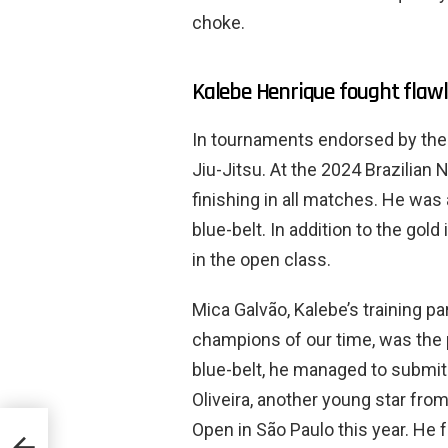
choke.
Kalebe Henrique fought flawles
In tournaments endorsed by the
Jiu-Jitsu. At the 2024 Brazilian 
finishing in all matches. He was 
blue-belt. In addition to the gol
in the open class.
Mica Galvão, Kalebe’s training pa
champions of our time, was the p
blue-belt, he managed to submit
Oliveira, another young star fr
rpetua
Open in São Paulo this year. He f
x