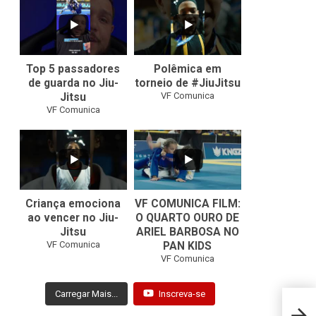
10
0
46
1
Top 5 passadores
Polêmica em
de guarda no Jiu-
torneio de #JiuJitsu
VF Comunica
Jitsu
VF Comunica
10
0
Criança emociona
VF COMUNICA FILM:
ao vencer no Jiu-
O QUARTO OURO DE
Jitsu
ARIEL BARBOSA NO
...
VF Comunica
PAN KIDS
7
0
VF Comunica
Carregar Mais...
Inscreva-se
The C