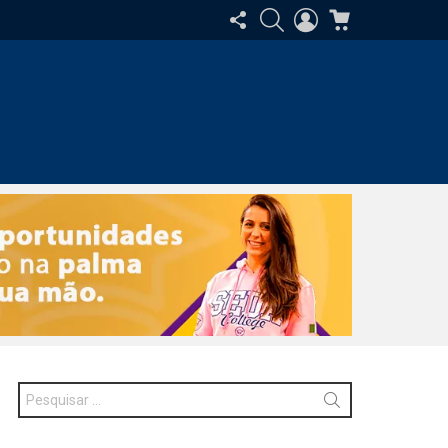
SIGA-
PESQUISAR
ENTRAR
CARRINHO
NOS
Procurar
por: