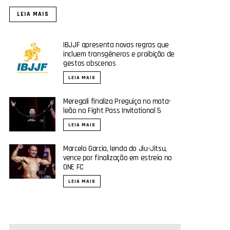
LEIA MAIS
IBJJF apresenta novas regras que
incluem transgêneros e proibição de
gestos obscenos
LEIA MAIS
Meregali finaliza Preguiça no mata-
leão no Fight Pass Invitational 5
LEIA MAIS
Marcelo Garcia, lenda do Jiu-Jitsu,
vence por finalização em estreia no
ONE FC
LEIA MAIS