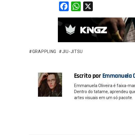
F
W
X
a
h
ce
at
b
s
o
A
o
p
GRAPPLING
JIU-JITSU
k
p
Escrito por
Emmanuela O
Emmanuela Oliveira é faixa-ma
Dentro do tatame, aprendeu que é
artes visuais em um só pacote.