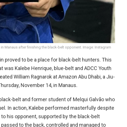
 in Manaus after finishing the black-belt opponent. Image: Instagram
n proved to be a place for black-belt hunters. This
feat was Kalebe Henrique, blue-belt and ADCC Youth
eated William Ragnarok at Amazon Abu Dhabi, a Jiu-
s Thursday, November 14, in Manaus.
 black-belt and former student of Melqui Galvão who
uel. In action, Kalebe performed masterfully despite
to his opponent, supported by the black-belt
y passed to the back, controlled and managed to