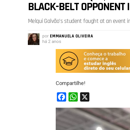
BLACK-BELT OPPONENT IN
Melqui Galvão’s student fought at an event i
por
EMMANUELA OLIVEIRA
há 2 anos
Compartilhe!
F
W
X
a
h
ce
at
b
s