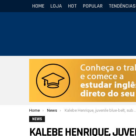
HOME
LOJA
HOT
POPULAR
TENDÊNCIAS
Você está aqui:
Home
News
Kalebe Henrique, juvenile blue-belt, submits black-belt opponent in a gi super fight
NEWS
KALEBE HENRIQUE, JUVE