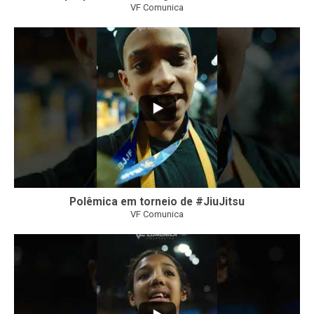
VF Comunica
46
1
Polêmica em torneio de #JiuJitsu
VF Comunica
10
0