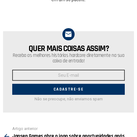
QUER MAIS COISAS ASSIM?
NEWSLETTER
Receba as melhores histórias hardcore diretamente na sua
caixa de entrada!
Endereço
de
E-
mail:
Não se preocupe, não enviamos spam
Ver
Artigo anterior
mais
Jansen Gomes abre o jogo sobre oportunidades após