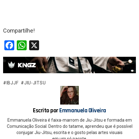
Compartilhe!
F
W
X
a
h
ce
at
b
s
o
A
IBJJF
JIU-JITSU
o
p
k
p
Escrito por
Emmanuela Oliveira
Emmanuela Oliveira é faixa-marrom de Jiu-Jitsu e formada em
Comunicação Social. Dentro do tatame, aprendeu que é possível
conjugar Jiu-Jitsu, escrita e o gosto pelas artes visuais
em um só pacote.