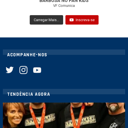
BARBOSA NO PAN KIDS
VF Comunica
Carregar Mais...
Inscreva-se
ACOMPANHE-NOS
twitter
instagram
youtube
TENDÊNCIA AGORA