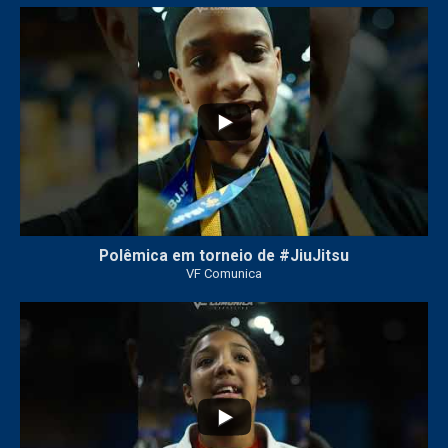
46
1
Polêmica em torneio de #JiuJitsu
VF Comunica
10
0