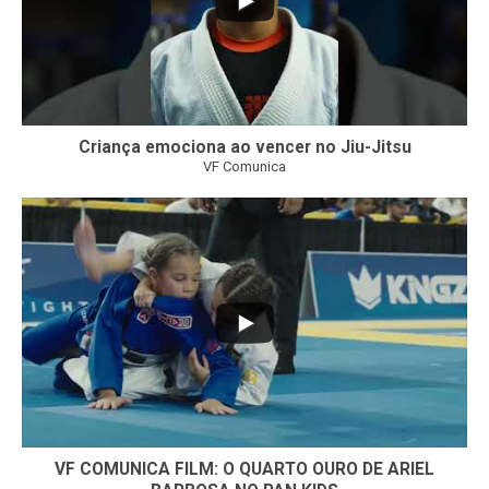
Criança emociona ao vencer no Jiu-Jitsu
VF Comunica
...
7
0
VF COMUNICA FILM: O QUARTO OURO DE ARIEL