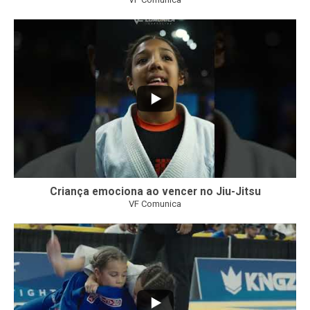
10
0
Criança emociona ao vencer no Jiu-Jitsu
VF Comunica
...
7
0