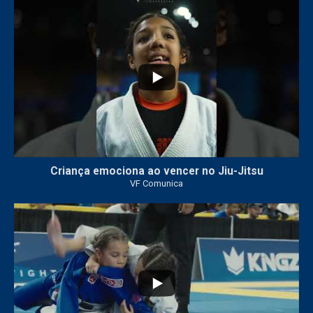
10
0
Criança emociona ao vencer no Jiu-Jitsu
VF Comunica
...
7
0