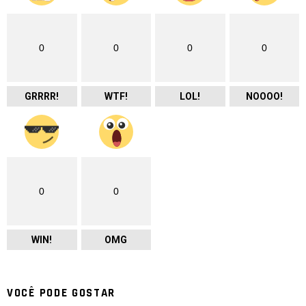
0
0
0
0
GRRRR!
WTF!
LOL!
NOOOO!
0
0
WIN!
OMG
VOCÊ PODE GOSTAR