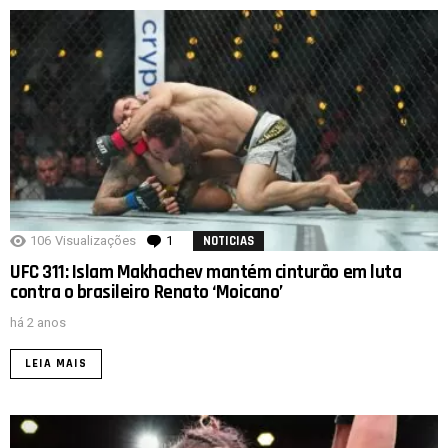
106
Visualizações
1
comentário
NOTICIAS
UFC 311: Islam Makhachev mantém cinturão em luta
contra o brasileiro Renato ‘Moicano’
há 2 anos
LEIA MAIS