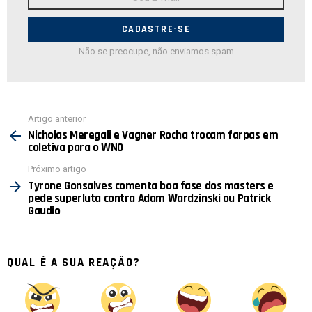
de
E-
mail:
Não se preocupe, não enviamos spam
Ver
Artigo anterior
mais
Nicholas Meregali e Vagner Rocha trocam farpas em
coletiva para o WNO
Próximo artigo
Tyrone Gonsalves comenta boa fase dos masters e
pede superluta contra Adam Wardzinski ou Patrick
Gaudio
QUAL É A SUA REAÇÃO?