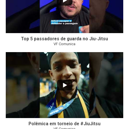
Top 5 passadores de guarda no Jiu-Jitsu
VF Comunica
46
1
Polêmica em torneio de #JiuJitsu
VF Comunica