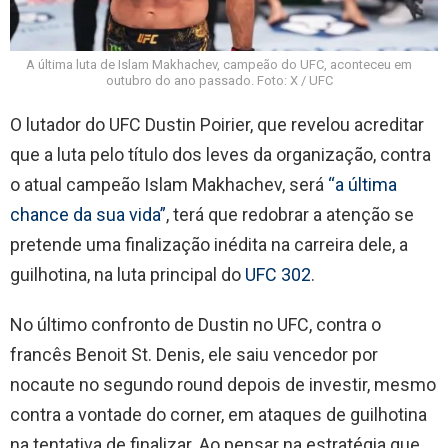
A última luta de Islam Makhachev, campeão do UFC, aconteceu em
outubro do ano passado. Foto: X / UFC
O lutador do UFC Dustin Poirier, que revelou acreditar
que a luta pelo título dos leves da organização, contra
o atual campeão Islam Makhachev, será
“a última
chance da sua vida”
, terá que redobrar a atenção se
pretende uma finalização inédita na carreira dele, a
guilhotina, na luta principal do
UFC 302
.
No último confronto de Dustin no UFC, contra o
francês Benoit St. Denis, ele saiu vencedor por
nocaute no segundo round depois de investir, mesmo
contra a vontade do corner, em ataques de guilhotina
na tentativa de finalizar. Ao pensar na estratégia que