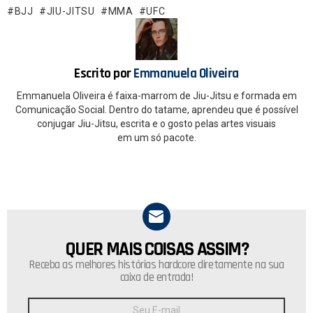
o
A
BJJ
JIU-JITSU
MMA
UFC
o
p
k
p
Escrito por
Emmanuela Oliveira
Emmanuela Oliveira é faixa-marrom de Jiu-Jitsu e formada em
Comunicação Social. Dentro do tatame, aprendeu que é possível
conjugar Jiu-Jitsu, escrita e o gosto pelas artes visuais
em um só pacote.
QUER MAIS COISAS ASSIM?
NEWSLETTER
Receba as melhores histórias hardcore diretamente na sua
caixa de entrada!
Endereço