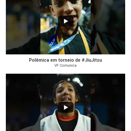
Polêmica em torneio de #JiuJitsu
VF Comunica
10
0