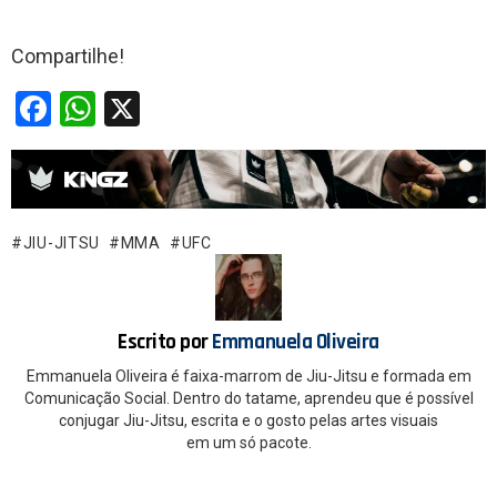
Compartilhe!
F
W
X
a
h
ce
at
b
s
o
A
JIU-JITSU
MMA
UFC
o
p
k
p
Escrito por
Emmanuela Oliveira
Emmanuela Oliveira é faixa-marrom de Jiu-Jitsu e formada em
Comunicação Social. Dentro do tatame, aprendeu que é possível
conjugar Jiu-Jitsu, escrita e o gosto pelas artes visuais
em um só pacote.