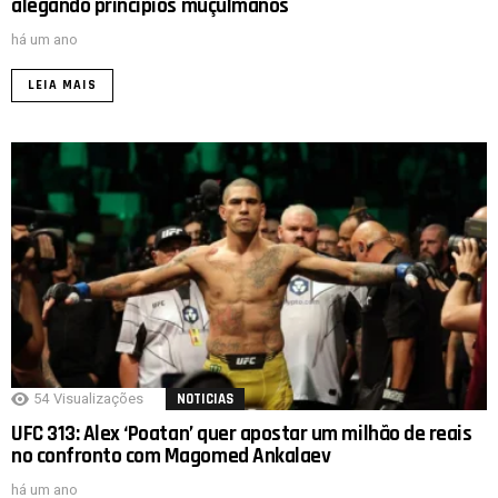
alegando princípios muçulmanos
há um ano
LEIA MAIS
54
Visualizações
NOTICIAS
UFC 313: Alex ‘Poatan’ quer apostar um milhão de reais
no confronto com Magomed Ankalaev
há um ano