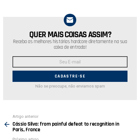
QUER MAIS COISAS ASSIM?
NEWSLETTER
Receba as melhores histórias hardcore diretamente na sua
caixa de entrada!
Endereço
de
E-
mail:
Não se preocupe, não enviamos spam
Ver
Artigo anterior
mais
Cássio Silva: from painful defeat to recognition in
Paris, France
Próximo artigo