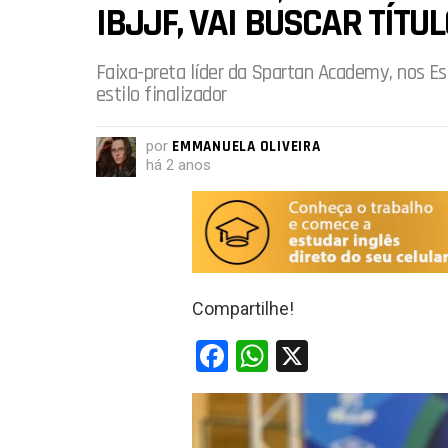
IBJJF, VAI BUSCAR TÍT
Faixa-preta líder da Spartan Academy, nos E
estilo finalizador
por
EMMANUELA OLIVEIRA
há 2 anos
Compartilhe!
F
W
X
a
h
ce
at