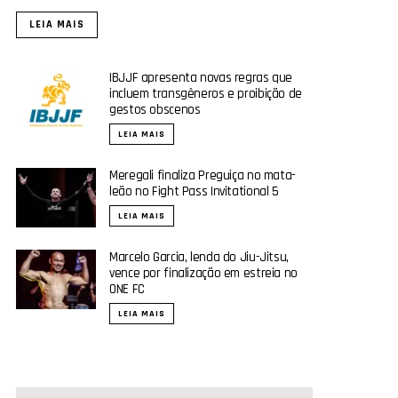
LEIA MAIS
IBJJF apresenta novas regras que
incluem transgêneros e proibição de
gestos obscenos
LEIA MAIS
Meregali finaliza Preguiça no mata-
leão no Fight Pass Invitational 5
LEIA MAIS
Marcelo Garcia, lenda do Jiu-Jitsu,
vence por finalização em estreia no
ONE FC
LEIA MAIS