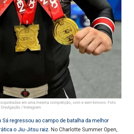
 coquistadas em uma mesma competição, com e sem kimono. Foto:
Divulgação / Instagram
on Sá regressou ao campo de batalha da melhor
tica o Jiu-Jitsu raiz
. No Charlotte Summer Open,