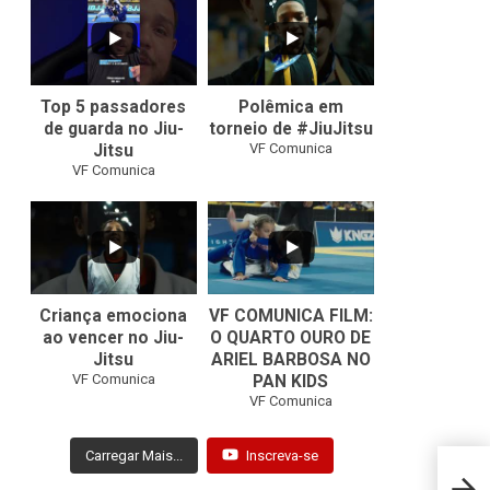
10
0
46
1
Top 5 passadores
Polêmica em
de guarda no Jiu-
torneio de #JiuJitsu
VF Comunica
Jitsu
VF Comunica
10
0
Criança emociona
VF COMUNICA FILM:
ao vencer no Jiu-
O QUARTO OURO DE
Jitsu
ARIEL BARBOSA NO
...
VF Comunica
PAN KIDS
7
0
VF Comunica
Carregar Mais...
Inscreva-se
Bahie
exper