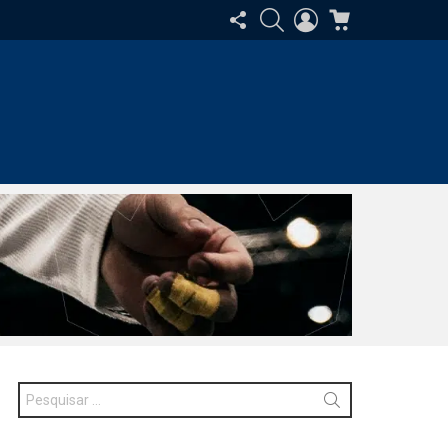
SIGA-
PESQUISAR
ENTRAR
CARRINHO
NOS
Procurar
por: