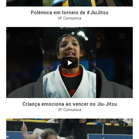
Polêmica em torneio de #JiuJitsu
VF Comunica
10
0
Criança emociona ao vencer no Jiu-Jitsu
VF Comunica
...