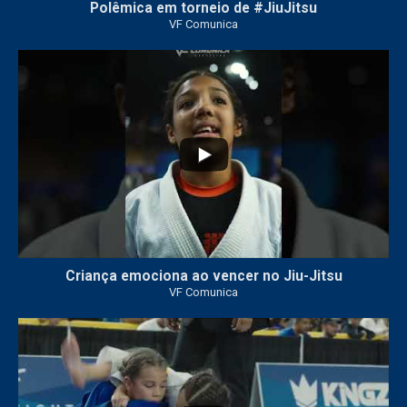
Polêmica em torneio de #JiuJitsu
VF Comunica
10
0
Criança emociona ao vencer no Jiu-Jitsu
VF Comunica
...
7
0