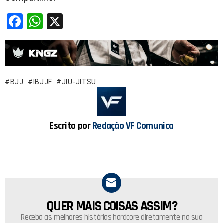
F
W
X
a
h
ce
at
b
s
o
A
BJJ
IBJJF
JIU-JITSU
o
p
k
p
Escrito por
Redação VF Comunica
QUER MAIS COISAS ASSIM?
NEWSLETTER
Receba as melhores histórias hardcore diretamente na sua