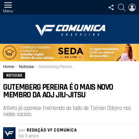
SIGA-
PESQUI
E
NOS
Menu
Você está aqui:
Home
Noticias
Gutemberg Pereira é o mais novo membro da AOJ Jiu-Jitsu
NOTICIAS
GUTEMBERG PEREIRA É O MAIS NOVO
MEMBRO DA AOJ JIU-JITSU
Atleta já aparece treinando ao lado de Tainan Dalpra nas
redes sociais
por
REDAÇÃO VF COMUNICA
há 3 anos