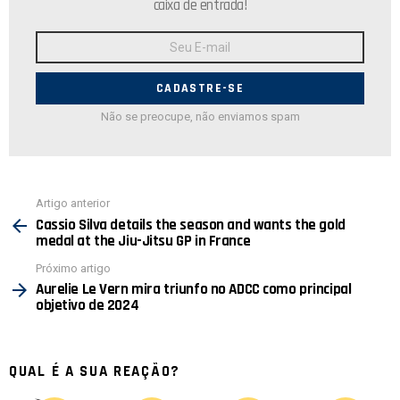
caixa de entrada!
Endereço
de
E-
mail:
Não se preocupe, não enviamos spam
Ver
Artigo anterior
mais
Cassio Silva details the season and wants the gold
medal at the Jiu-Jitsu GP in France
Próximo artigo
Aurelie Le Vern mira triunfo no ADCC como principal
objetivo de 2024
QUAL É A SUA REAÇÃO?