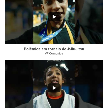
Polêmica em torneio de #JiuJitsu
VF Comunica
10
0