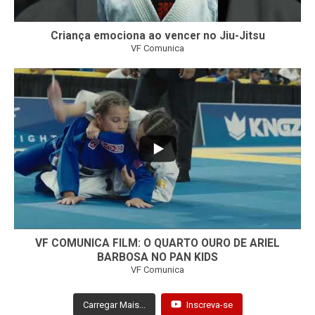
Criança emociona ao vencer no Jiu-Jitsu
VF Comunica
...
7
0
VF COMUNICA FILM: O QUARTO OURO DE ARIEL
BARBOSA NO PAN KIDS
VF Comunica
Carregar Mais...
Inscreva-se