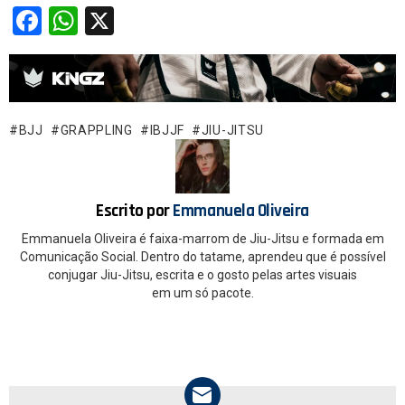
F
W
X
a
h
ce
at
b
s
o
A
BJJ
GRAPPLING
IBJJF
JIU-JITSU
o
p
k
p
Escrito por
Emmanuela Oliveira
Emmanuela Oliveira é faixa-marrom de Jiu-Jitsu e formada em
Comunicação Social. Dentro do tatame, aprendeu que é possível
conjugar Jiu-Jitsu, escrita e o gosto pelas artes visuais
em um só pacote.