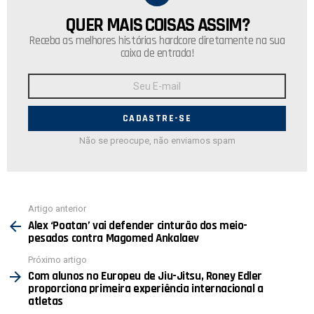
QUER MAIS COISAS ASSIM?
NEWSLETTER
Receba as melhores histórias hardcore diretamente na sua
caixa de entrada!
Endereço
de
E-
mail:
Não se preocupe, não enviamos spam
Ver
Artigo anterior
mais
Alex ‘Poatan’ vai defender cinturão dos meio-
pesados contra Magomed Ankalaev
Próximo artigo
Com alunos no Europeu de Jiu-Jitsu, Roney Edler
proporciona primeira experiência internacional a
atletas