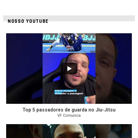
NOSSO YOUTUBE
21
1
Top 5 passadores de guarda no Jiu-Jitsu
VF Comunica
47
1