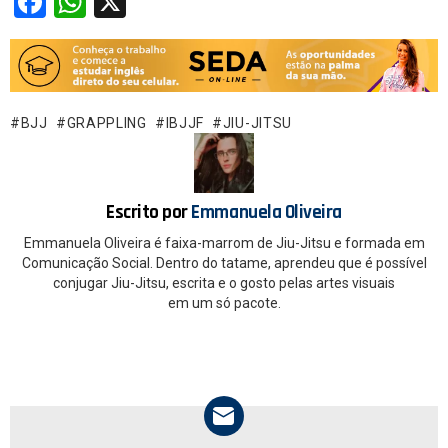
F
W
X
a
h
ce
at
b
s
o
A
BJJ
GRAPPLING
IBJJF
JIU-JITSU
o
p
k
p
Escrito por
Emmanuela Oliveira
Emmanuela Oliveira é faixa-marrom de Jiu-Jitsu e formada em
Comunicação Social. Dentro do tatame, aprendeu que é possível
conjugar Jiu-Jitsu, escrita e o gosto pelas artes visuais
em um só pacote.