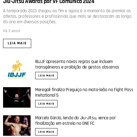
Jiu-Jitsu Awards por VF Comunica 2024
A temporada 2023 chegou ao fim e agora é o momento de premiar os
atletas, professores e profissionais que mais se destacaram ao longo
do ano em diversas posições.
há 3 anos
LEIA MAIS
IBJJF apresenta novas regras que incluem
transgêneros e proibição de gestos obscenos
LEIA MAIS
Meregali finaliza Preguiça no mata-leão no Fight Pass
Invitational 5
LEIA MAIS
Marcelo Garcia, lenda do Jiu-Jitsu, vence por
finalização em estreia no ONE FC
LEIA MAIS