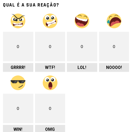
QUAL É A SUA REAÇÃO?
0
0
0
0
GRRRR!
WTF!
LOL!
NOOOO!
0
0
WIN!
OMG