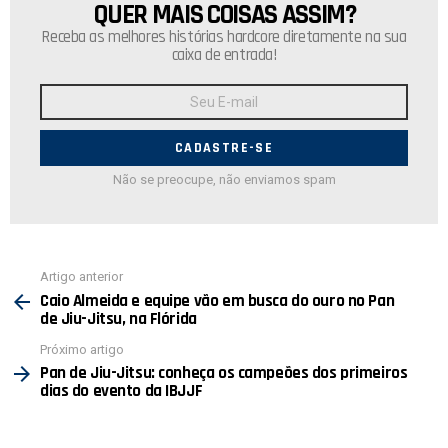
QUER MAIS COISAS ASSIM?
NEWSLETTER
Receba as melhores histórias hardcore diretamente na sua
caixa de entrada!
Endereço
de
E-
mail:
Não se preocupe, não enviamos spam
Ver
Artigo anterior
mais
Caio Almeida e equipe vão em busca do ouro no Pan
de Jiu-Jitsu, na Flórida
Próximo artigo
Pan de Jiu-Jitsu: conheça os campeões dos primeiros
dias do evento da IBJJF