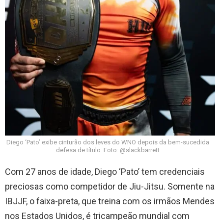
Diego ‘Pato’ exibe cinturão dos leves do WNO depois da bem-sucedida
defesa de título. Foto: @slackbarrett
Com 27 anos de idade, Diego ‘Pato’ tem credenciais
preciosas como competidor de Jiu-Jitsu. Somente na
IBJJF, o faixa-preta, que treina com os irmãos Mendes
nos Estados Unidos, é tricampeão mundial com