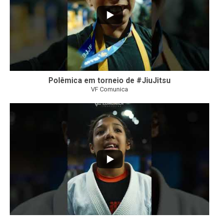
Polêmica em torneio de #JiuJitsu
VF Comunica
10
0