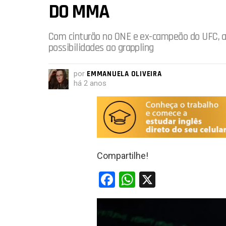
DO MMA
Com cinturão no ONE e ex-campeão do UFC, at
possibilidades ao grappling
por
EMMANUELA OLIVEIRA
há 2 anos
Compartilhe!
F
W
X
a
h
ce
at