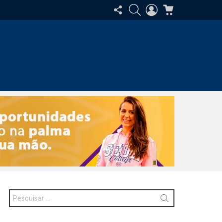
SIGA-
PESQUISAR
ENTRAR
CARRINHO
NOS
Procurar
por: