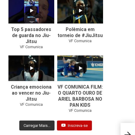
8
0
46
1
Top 5 passadores
Polêmica em
de guarda no Jiu-
torneio de #JiuJitsu
VF Comunica
Jitsu
VF Comunica
10
0
Criança emociona
VF COMUNICA FILM:
ao vencer no Jiu-
O QUARTO OURO DE
Jitsu
ARIEL BARBOSA NO
...
VF Comunica
PAN KIDS
7
0
VF Comunica
Carregar Mais...
Inscreva-se
Roney