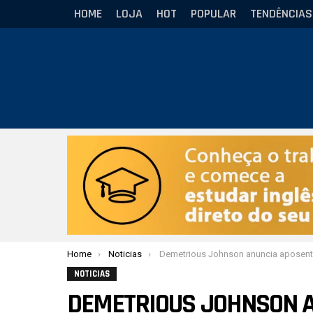
HOME
LOJA
HOT
POPULAR
TENDÊNCIAS
Você está aqui:
Home
Noticias
Demetrious Johnson anuncia aposentadoria do 
NOTICIAS
DEMETRIOUS JOHNSON 