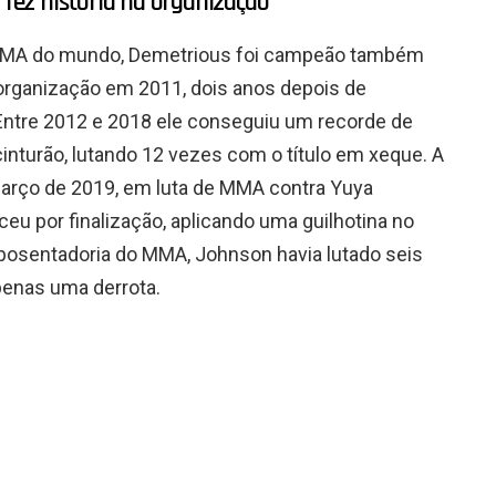
’ fez história na organização
 MMA do mundo, Demetrious foi campeão também
 organização em 2011, dois anos depois de
 Entre 2012 e 2018 ele conseguiu um recorde de
nturão, lutando 12 vezes com o título em xeque. A
arço de 2019, em luta de MMA contra Yuya
u por finalização, aplicando uma guilhotina no
aposentadoria do MMA, Johnson havia lutado seis
penas uma derrota.