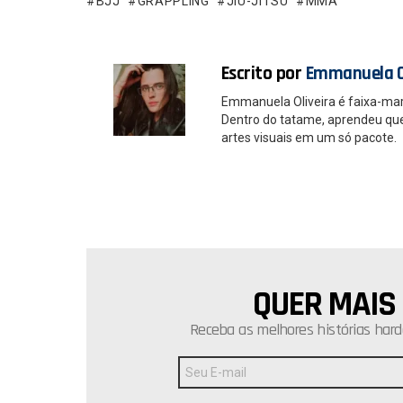
o
p
BJJ
GRAPPLING
JIU-JITSU
MMA
k
p
Escrito por
Emmanuela O
Emmanuela Oliveira é faixa-ma
Dentro do tatame, aprendeu que é
artes visuais em um só pacote.
QUER MAIS
NEWSLETTER
Receba as melhores histórias hard
Endereço
de
E-