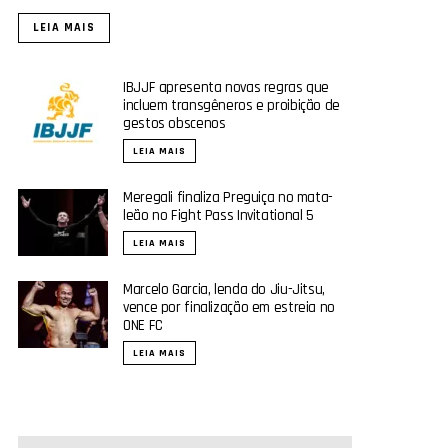
LEIA MAIS
IBJJF apresenta novas regras que
incluem transgêneros e proibição de
gestos obscenos
LEIA MAIS
Meregali finaliza Preguiça no mata-
leão no Fight Pass Invitational 5
LEIA MAIS
Marcelo Garcia, lenda do Jiu-Jitsu,
vence por finalização em estreia no
ONE FC
LEIA MAIS