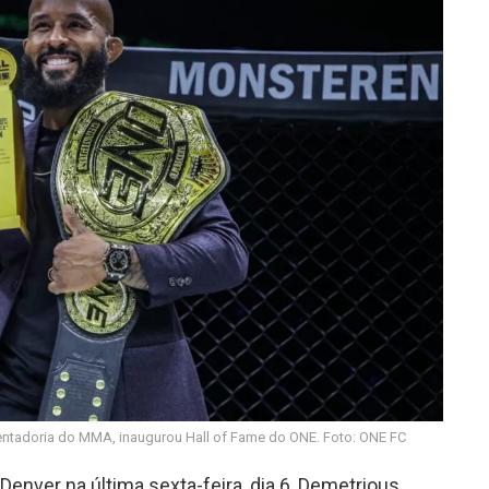
ntadoria do MMA, inaugurou Hall of Fame do ONE. Foto: ONE FC
nver na última sexta-feira, dia 6, Demetrious