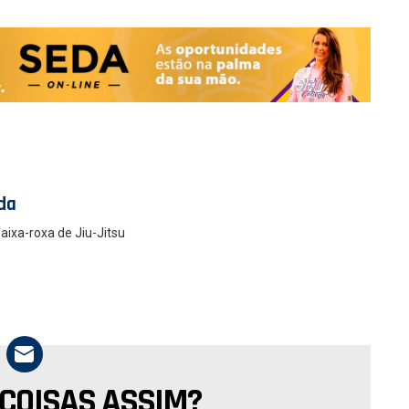
da
faixa-roxa de Jiu-Jitsu
 COISAS ASSIM?