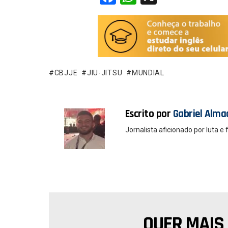
a
h
ce
at
b
s
o
A
o
p
CBJJE
JIU-JITSU
MUNDIAL
k
p
Escrito por
Gabriel Alma
Jornalista aficionado por luta e 
QUER MAIS
NEWSLETTER