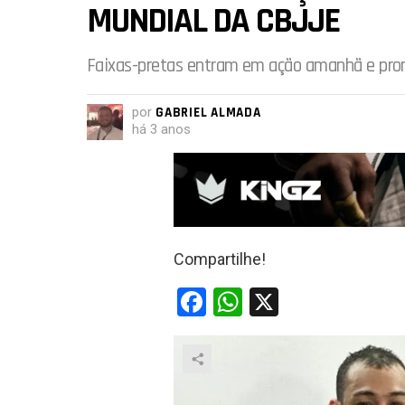
MUNDIAL DA CBJJE
Faixas-pretas entram em ação amanhã e prom
por
GABRIEL ALMADA
há 3 anos
Compartilhe!
F
W
X
a
h
ce
at
b
s