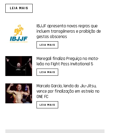
LEIA MAIS
IBJJF apresenta novas regras que
incluem transgêneros e proibição de
gestos obscenos
LEIA MAIS
Meregali finaliza Preguiça no mata-
leão no Fight Pass Invitational 5
LEIA MAIS
Marcelo Garcia, lenda do Jiu-Jitsu,
vence por finalização em estreia no
ONE FC
LEIA MAIS