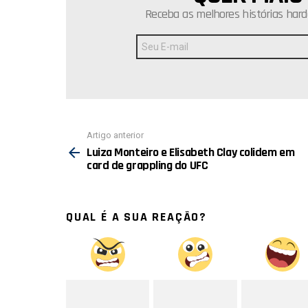
Receba as melhores histórias hard
Endereço
de
E-
mail:
Ver
Artigo anterior
mais
Luiza Monteiro e Elisabeth Clay colidem em
card de grappling do UFC
QUAL É A SUA REAÇÃO?