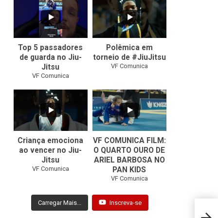
10
0
46
1
Top 5 passadores
Polêmica em
de guarda no Jiu-
torneio de #JiuJitsu
VF Comunica
Jitsu
VF Comunica
10
0
Criança emociona
VF COMUNICA FILM:
ao vencer no Jiu-
O QUARTO OURO DE
Jitsu
ARIEL BARBOSA NO
...
VF Comunica
PAN KIDS
7
0
VF Comunica
Carregar Mais...
Inscreva-se
Guybs