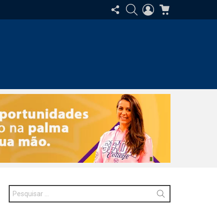
SIGA-
PESQUISAR
ENTRAR
CARRINHO
NOS
Procurar
por: