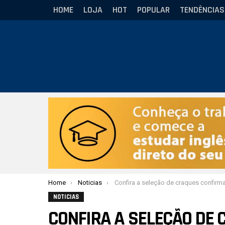
HOME
LOJA
HOT
POPULAR
TENDÊNCIAS
Você está aqui:
Home
Noticias
Confira a seleção de craques confirmados no Mundial da CB
NOTICIAS
CONFIRA A SELEÇÃO DE