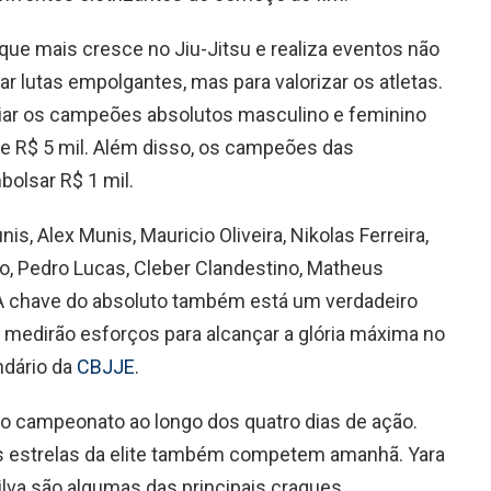
ue mais cresce no Jiu-Jitsu e realiza eventos não
r lutas empolgantes, mas para valorizar os atletas.
emiar os campeões absolutos masculino e feminino
e R$ 5 mil. Além disso, os campeões das
bolsar R$ 1 mil.
s, Alex Munis, Mauricio Oliveira, Nikolas Ferreira,
, Pedro Lucas, Cleber Clandestino, Matheus
. A chave do absoluto também está um verdadeiro
 medirão esforços para alcançar a glória máxima no
ndário da
CBJJE
.
o campeonato ao longo dos quatro dias de ação.
s estrelas da elite também competem amanhã. Yara
Silva são algumas das principais craques