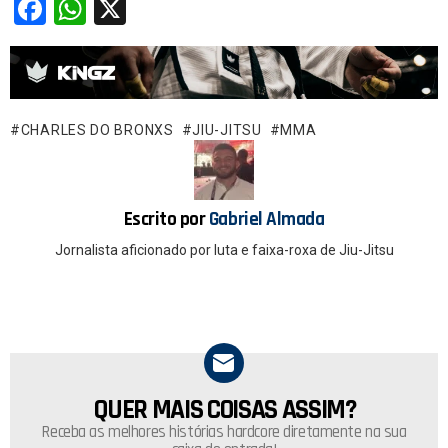
F
W
X
a
h
ce
at
b
s
o
A
CHARLES DO BRONXS
JIU-JITSU
MMA
o
p
k
p
Escrito por
Gabriel Almada
Jornalista aficionado por luta e faixa-roxa de Jiu-Jitsu
QUER MAIS COISAS ASSIM?
NEWSLETTER
Receba as melhores histórias hardcore diretamente na sua