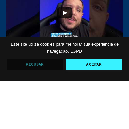
Este site utiliza cookies para melhorar sua experiência de
Top 5 passadores de guarda no Jiu-Jitsu
navegação.
LGPD
VF Comunica
RECUSAR
ACEITAR
46
1