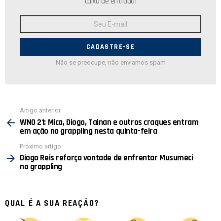
caixa de entrada!
Endereço
de
E-
mail:
Não se preocupe, não enviamos spam
Ver
Artigo anterior
mais
WNO 21: Mica, Diogo, Tainan e outros craques entram
em ação no grappling nesta quinta-feira
Próximo artigo
Diogo Reis reforça vontade de enfrentar Musumeci
no grappling
QUAL É A SUA REAÇÃO?