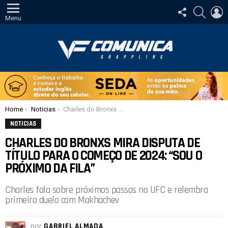
SIGA-
PESQUI
E
NOS
Menu
Você está aqui:
Home
Noticias
Charles do Bronxs mira disputa de título para o começo de 2024: “sou o próximo da fila”
NOTICIAS
CHARLES DO BRONXS MIRA DISPUTA DE
TÍTULO PARA O COMEÇO DE 2024: “SOU O
PRÓXIMO DA FILA”
Charles fala sobre próximos passos no UFC e relembra
primeiro duelo com Makhachev
por
GABRIEL ALMADA