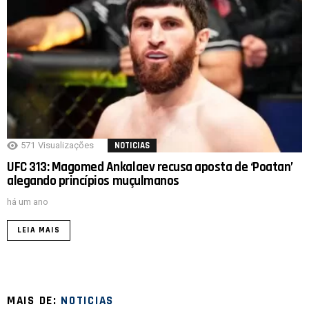
571
Visualizações
NOTICIAS
UFC 313: Magomed Ankalaev recusa aposta de ‘Poatan’
alegando princípios muçulmanos
há um ano
LEIA MAIS
MAIS DE:
NOTICIAS