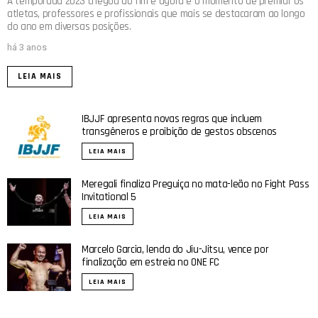
A temporada 2023 chegou ao fim e agora é o momento de premiar os
atletas, professores e profissionais que mais se destacaram ao longo
do ano em diversas posições.
há 3 anos
LEIA MAIS
IBJJF apresenta novas regras que incluem
transgêneros e proibição de gestos obscenos
LEIA MAIS
Meregali finaliza Preguiça no mata-leão no Fight Pass
Invitational 5
LEIA MAIS
Marcelo Garcia, lenda do Jiu-Jitsu, vence por
finalização em estreia no ONE FC
LEIA MAIS