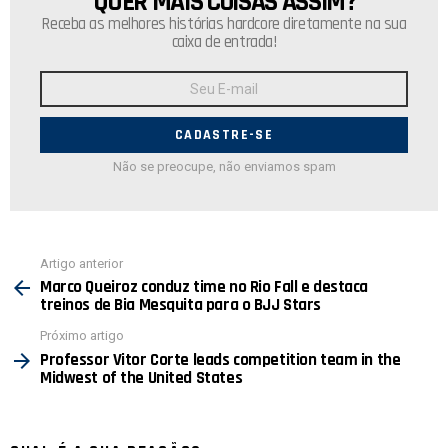
QUER MAIS COISAS ASSIM?
Receba as melhores histórias hardcore diretamente na sua
caixa de entrada!
Endereço
de
E-
mail:
Não se preocupe, não enviamos spam
Ver
Artigo anterior
mais
Marco Queiroz conduz time no Rio Fall e destaca
treinos de Bia Mesquita para o BJJ Stars
Próximo artigo
Professor Vitor Corte leads competition team in the
Midwest of the United States