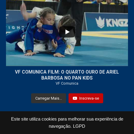
...
7
0
VF COMUNICA FILM: O QUARTO OURO DE ARIEL
BARBOSA NO PAN KIDS
VF Comunica
Carregar Mais...
Inscreva-se
Este site utiliza cookies para melhorar sua experiência de
Todos os Direitos Reservados © 2021 VF Comunica
navegação.
LGPD
Home
Loja
Fotos
Vídeos