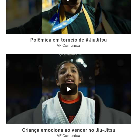
Polêmica em torneio de #JiuJitsu
VF Comunica
10
0
Criança emociona ao vencer no Jiu-Jitsu
VF Comunica