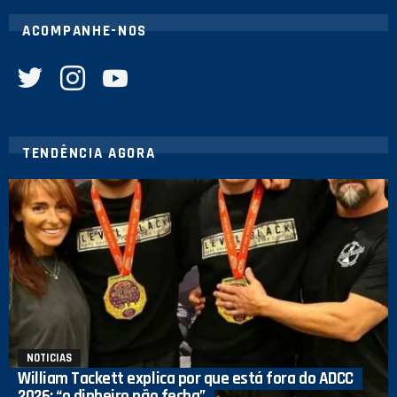
ACOMPANHE-NOS
twitter
instagram
youtube
TENDÊNCIA AGORA
NOTICIAS
William Tackett explica por que está fora do ADCC
2026: “o dinheiro não fecha”