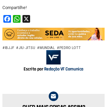
Compartilhe!
F
W
X
a
h
ce
at
b
s
o
A
IBJJF
JIU-JITSU
MUNDIAL
PEDRO LOTT
o
p
k
p
Escrito por
Redação VF Comunica
NEWSLETTER