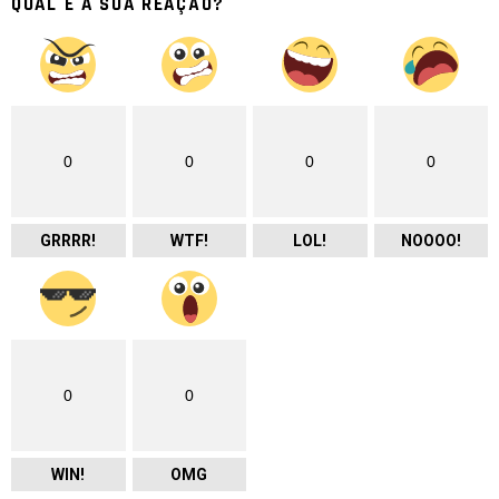
QUAL É A SUA REAÇÃO?
0
0
0
0
GRRRR!
WTF!
LOL!
NOOOO!
0
0
WIN!
OMG