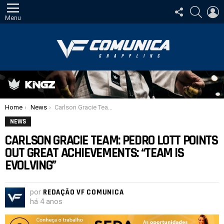
SIGA-
PESQUI
E
NOS
Menu
Você está aqui:
Home
News
Carlson Gracie Team: Pedro Lott points out great achievements: “Team is evolving”
NEWS
CARLSON GRACIE TEAM: PEDRO LOTT POINTS
OUT GREAT ACHIEVEMENTS: “TEAM IS
EVOLVING”
por
REDAÇÃO VF COMUNICA
há 4 anos