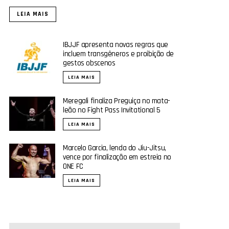
LEIA MAIS
IBJJF apresenta novas regras que
incluem transgêneros e proibição de
gestos obscenos
LEIA MAIS
Meregali finaliza Preguiça no mata-
leão no Fight Pass Invitational 5
LEIA MAIS
Marcelo Garcia, lenda do Jiu-Jitsu,
vence por finalização em estreia no
ONE FC
LEIA MAIS