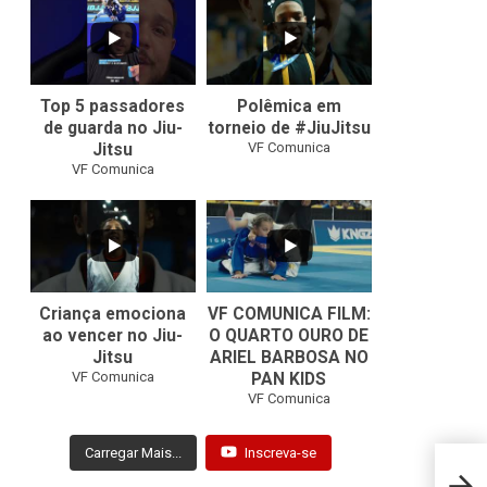
10
0
46
1
Top 5 passadores
Polêmica em
de guarda no Jiu-
torneio de #JiuJitsu
VF Comunica
Jitsu
VF Comunica
10
0
Criança emociona
VF COMUNICA FILM:
ao vencer no Jiu-
O QUARTO OURO DE
Jitsu
ARIEL BARBOSA NO
...
VF Comunica
PAN KIDS
7
0
VF Comunica
Carregar Mais...
Inscreva-se
Quem 