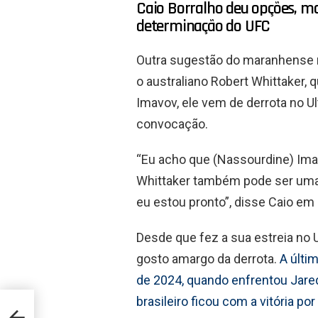
Caio Borralho deu opções, ma
determinação do UFC
Outra sugestão do maranhense r
o australiano Robert Whittaker, 
Imavov, ele vem de derrota no U
convocação.
“Eu acho que (Nassourdine) Ima
Whittaker também pode ser uma l
eu estou pronto”, disse Caio em
Desde que fez a sua estreia no 
gosto amargo da derrota.
A últi
de 2024, quando enfrentou Jared
brasileiro ficou com a vitória p
na de