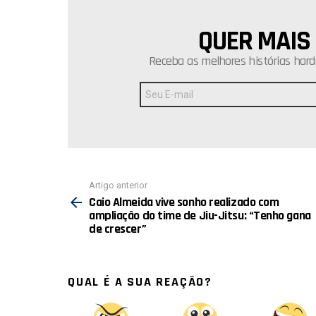
QUER MAIS
NEWSLETTER
Receba as melhores histórias hard
Endereço
de
E-
mail:
Ver
Artigo anterior
mais
Caio Almeida vive sonho realizado com
ampliação do time de Jiu-Jitsu: “Tenho gana
de crescer”
QUAL É A SUA REAÇÃO?