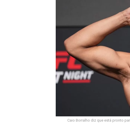
b
s
o
A
o
p
k
p
Caio Borralho diz que está pronto pa