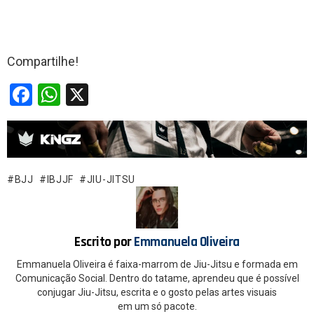
Compartilhe!
F
W
X
a
h
ce
at
b
s
o
A
BJJ
IBJJF
JIU-JITSU
o
p
k
p
Escrito por
Emmanuela Oliveira
Emmanuela Oliveira é faixa-marrom de Jiu-Jitsu e formada em
Comunicação Social. Dentro do tatame, aprendeu que é possível
conjugar Jiu-Jitsu, escrita e o gosto pelas artes visuais
em um só pacote.