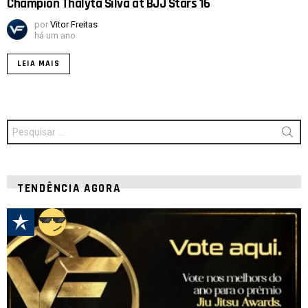
Champion Thalyta Silva at BJJ Stars 16
por
Vitor Freitas
há um ano
LEIA MAIS
Procurar
por:
TENDÊNCIA AGORA