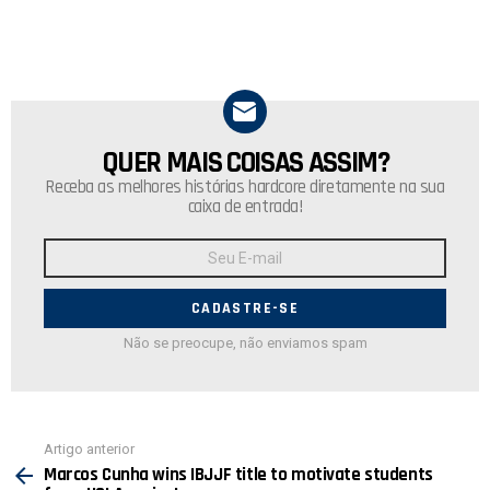
QUER MAIS COISAS ASSIM?
NEWSLETTER
Receba as melhores histórias hardcore diretamente na sua
caixa de entrada!
Endereço
de
E-
mail:
Não se preocupe, não enviamos spam
Ver
Artigo anterior
mais
Marcos Cunha wins IBJJF title to motivate students