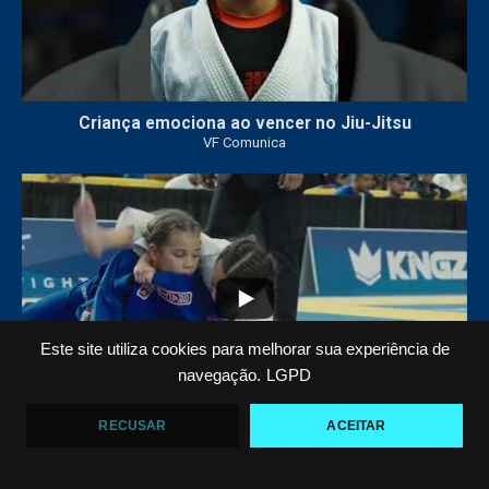
Criança emociona ao vencer no Jiu-Jitsu
VF Comunica
...
7
0
Este site utiliza cookies para melhorar sua experiência de
navegação.
LGPD
RECUSAR
ACEITAR
VF COMUNICA FILM: O QUARTO OURO DE ARIEL
BARBOSA NO PAN KIDS
VF Comunica