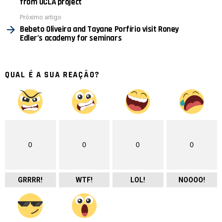
from UCLA project
Próximo artigo
Bebeto Oliveira and Tayane Porfírio visit Roney
Edler’s academy for seminars
QUAL É A SUA REAÇÃO?
0
0
0
0
GRRRR!
WTF!
LOL!
NOOOO!