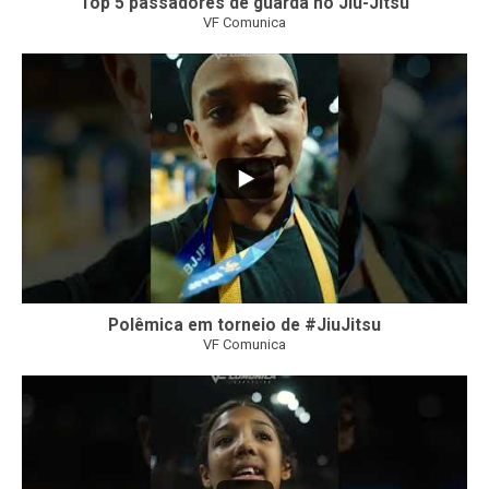
Top 5 passadores de guarda no Jiu-Jitsu
VF Comunica
47
1
Polêmica em torneio de #JiuJitsu
VF Comunica
10
0