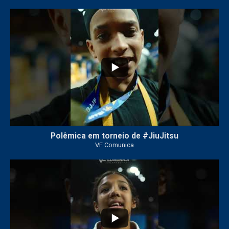
47
1
Polêmica em torneio de #JiuJitsu
VF Comunica
10
0