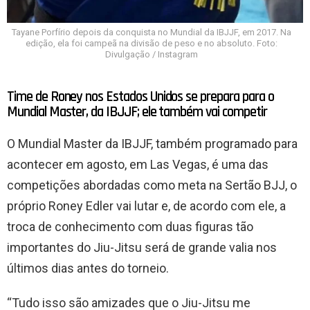
Tayane Porfírio depois da conquista no Mundial da IBJJF, em 2017. Na
edição, ela foi campeã na divisão de peso e no absoluto. Foto:
Divulgação / Instagram
Time de Roney nos Estados Unidos se prepara para o
Mundial Master, da IBJJF; ele também vai competir
O Mundial Master da IBJJF, também programado para
acontecer em agosto, em Las Vegas, é uma das
competições abordadas como meta na Sertão BJJ, o
próprio Roney Edler vai lutar e, de acordo com ele, a
troca de conhecimento com duas figuras tão
importantes do Jiu-Jitsu será de grande valia nos
últimos dias antes do torneio.
“Tudo isso são amizades que o Jiu-Jitsu me