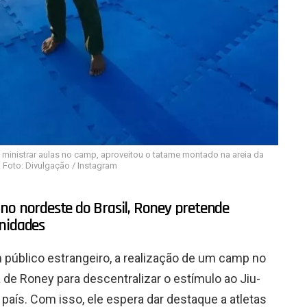
 ministrar aulas no camp, aproveitou o tatame montado na areia da
. Foto: Divulgação / Instagram
no nordeste do Brasil, Roney pretende
unidades
m público estrangeiro, a realização de um camp no
a de Roney para descentralizar o estímulo ao Jiu-
país. Com isso, ele espera dar destaque a atletas