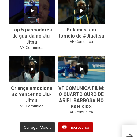
8
0
46
1
Top 5 passadores
Polêmica em
de guarda no Jiu-
torneio de #JiuJitsu
VF Comunica
Jitsu
VF Comunica
10
0
Criança emociona
VF COMUNICA FILM:
ao vencer no Jiu-
O QUARTO OURO DE
Jitsu
ARIEL BARBOSA NO
...
VF Comunica
PAN KIDS
7
0
VF Comunica
Carregar Mais...
Inscreva-se
Roney