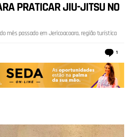
RA PRATICAR JIU-JITSU NO
do mês passado em Jericoacoara, região turística
comentá
1