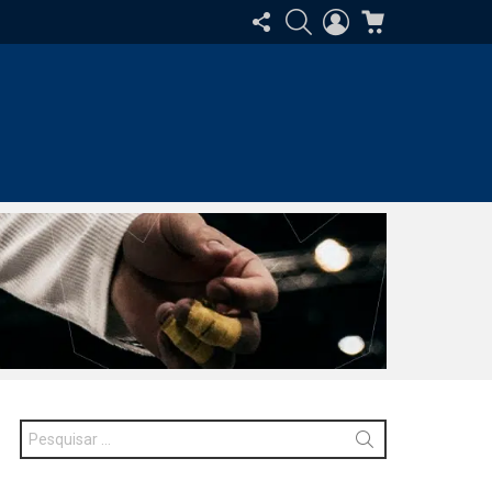
SIGA-
PESQUISAR
ENTRAR
CARRINHO
NOS
Procurar
por: