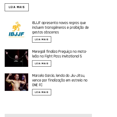
LEIA MAIS
IBJJF apresenta novas regras que
incluem transgêneros e proibição de
gestos obscenos
LEIA MAIS
Meregali finaliza Preguiça no mata-
leão no Fight Pass Invitational 5
LEIA MAIS
Marcelo Garcia, lenda do Jiu-Jitsu,
vence por finalização em estreia no
ONE FC
LEIA MAIS