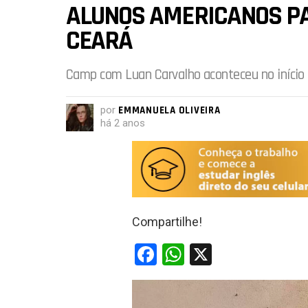
ALUNOS AMERICANOS PA
CEARÁ
Camp com Luan Carvalho aconteceu no início 
por
EMMANUELA OLIVEIRA
há 2 anos
Compartilhe!
F
W
X
a
h
ce
at