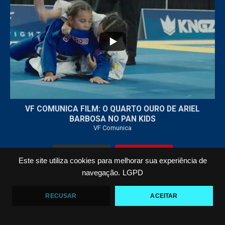
...
7
0
VF COMUNICA FILM: O QUARTO OURO DE ARIEL
BARBOSA NO PAN KIDS
VF Comunica
Carregar Mais...
Inscreva-se
Este site utiliza cookies para melhorar sua experiência de
navegação.
LGPD
Todos os Direitos Reservados © 2021 VF Comunica
RECUSAR
ACEITAR
Home
Loja
Fotos
Vídeos