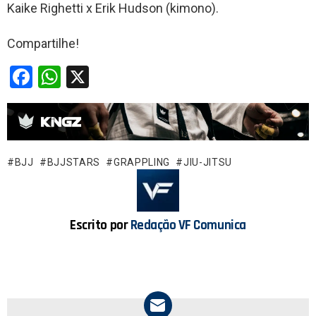
Kaike Righetti x Erik Hudson (kimono).
Compartilhe!
F
W
X
a
h
ce
at
b
s
o
A
BJJ
BJJSTARS
GRAPPLING
JIU-JITSU
o
p
k
p
Escrito por
Redação VF Comunica