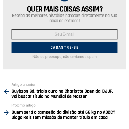
QUER MAIS COISAS ASSIM?
NEWSLETTER
Receba as melhores histórias hardcore diretamente na sua
caixa de entrada!
Endereço
de
E-
mail:
Não se preocupe, não enviamos spam
Ver
Artigo anterior
mais
Guybson Sá, triplo ouro no Charlotte Open da IBJJF,
vai buscar título no Mundial de Master
Próximo artigo
Quem será o campeão da divisão até 66 kg no ADCC?
Diogo Reis tem missão de manter título em casa