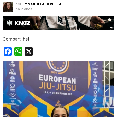
por
EMMANUELA OLIVEIRA
há 2 anos
Compartilhe!
F
W
X
a
h
ce
at
b
s
o
A
o
p
k
p