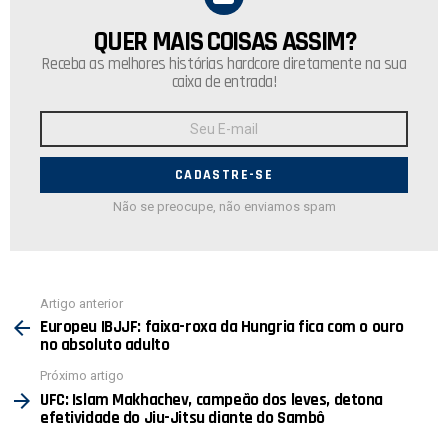
QUER MAIS COISAS ASSIM?
NEWSLETTER
Receba as melhores histórias hardcore diretamente na sua
caixa de entrada!
Endereço
de
E-
mail:
Não se preocupe, não enviamos spam
Ver
Artigo anterior
mais
Europeu IBJJF: faixa-roxa da Hungria fica com o ouro
no absoluto adulto
Próximo artigo
UFC: Islam Makhachev, campeão dos leves, detona
efetividade do Jiu-Jitsu diante do Sambô