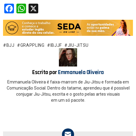
F
W
X
a
h
ce
at
b
s
o
A
BJJ
GRAPPLING
IBJJF
JIU-JITSU
o
p
k
p
Escrito por
Emmanuela Oliveira
Emmanuela Oliveira é faixa-marrom de Jiu-Jitsu e formada em
Comunicação Social. Dentro do tatame, aprendeu que é possível
conjugar Jiu-Jitsu, escrita e o gosto pelas artes visuais
em um só pacote.