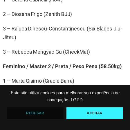
2 – Diosana Frigo (Zenith BJJ)
3 – Raluca Dinescu-Constantinescu (Six Blades Jiu-
Jitsu)
3 – Rebecca Mengyao Gu (CheckMat)
Feminino / Master 2 / Preta / Peso Pena (58.50kg)
1 – Marta Giaimo (Gracie Barra)
Este site utiliza cookies para melhorar sua experiência de
2 – Mylene Ramos Engle (Cascao Jiu-Jitsu)
navegação.
LGPD
3 – Chelsea Bainbridge-Donner (Escapology BJJ)
RECUSAR
ACEITAR
3 – Silvania Maria Monteiro (De La Riva JJ)