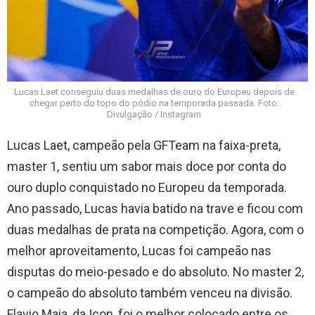
Lucas Laet conseguiu duas medalhas de ouro do Europeu depois de
chegar perto do topo do pódio na temporada passada. Foto:
Divulgação / Instagram
Lucas Laet, campeão pela GFTeam na faixa-preta,
master 1, sentiu um sabor mais doce por conta do
ouro duplo conquistado no Europeu da temporada.
Ano passado, Lucas havia batido na trave e ficou com
duas medalhas de prata na competição. Agora, com o
melhor aproveitamento, Lucas foi campeão nas
disputas do meio-pesado e do absoluto. No master 2,
o campeão do absoluto também venceu na divisão.
Flavio Maia, da Icon, foi o melhor colocado entre os