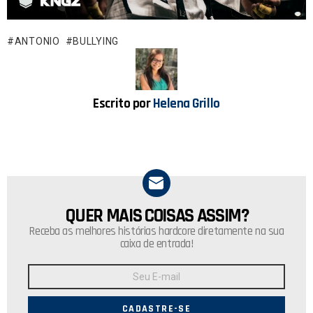
ce
at
b
s
o
A
ANTONIO
BULLYING
o
p
k
p
Escrito por
Helena Grillo
QUER MAIS COISAS ASSIM?
NEWSLETTER
Receba as melhores histórias hardcore diretamente na sua
caixa de entrada!
Endereço
de
E-
mail: