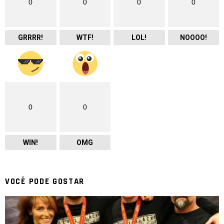
0
0
0
0
GRRRR!
WTF!
LOL!
NOOOO!
0
0
WIN!
OMG
VOCÊ PODE GOSTAR