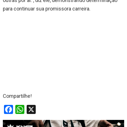
outras por aí.”, diz ele, demonstrando determinação
para continuar sua promissora carreira.
Compartilhe!
F
W
X
a
h