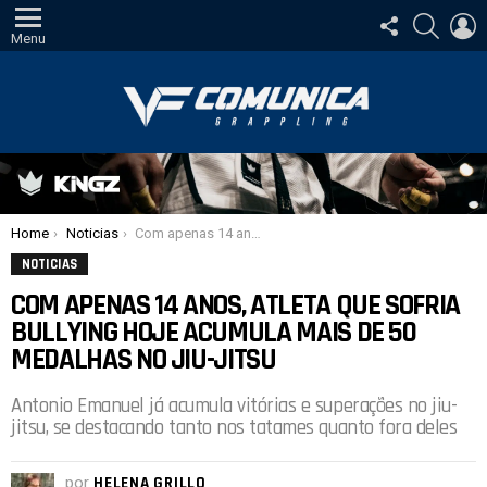
SIGA-
PESQUI
E
NOS
Menu
Você está aqui:
Home
Noticias
Com apenas 14 anos, atleta que sofria bullying hoje acumula mais de 50 medalhas no jiu-jitsu
NOTICIAS
COM APENAS 14 ANOS, ATLETA QUE SOFRIA
BULLYING HOJE ACUMULA MAIS DE 50
MEDALHAS NO JIU-JITSU
Antonio Emanuel já acumula vitórias e superações no jiu-
jitsu, se destacando tanto nos tatames quanto fora deles
por
HELENA GRILLO