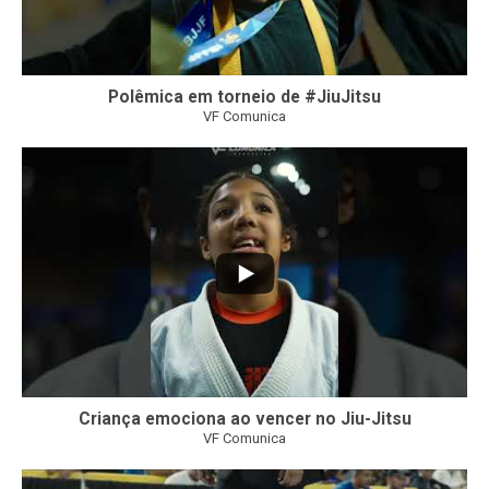
Polêmica em torneio de #JiuJitsu
VF Comunica
10
0
Criança emociona ao vencer no Jiu-Jitsu
VF Comunica