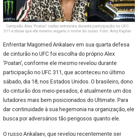
Campeão Alex ‘Poatan’ cedeu entrevista durante participação no UFC
311 e disse que ele mesmo sugeriu o nome do russo. Foto: Amy Kaplan
Enfrentar Magomed Ankalaev em sua quarta defesa
de cinturão no UFC foi escolha do próprio Alex
‘Poatan’, conforme ele mesmo revelou durante
participação no UFC 311, que aconteceu no último
sábado, dia 18, nos Estados Unidos. O brasileiro, dono
do cinturão dos meio-pesados, é atualmente um dos
lutadores mais bem posicionados do Ultimate. Para
dar continuidade à sua hegemonia na organização, ele
busca por adversários tão perigosos quanto ele.
O russo Ankalaev, que revelou recentemente ser