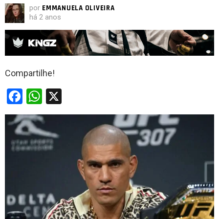
por
EMMANUELA OLIVEIRA
há 2 anos
Compartilhe!
F
W
X
a
h
ce
at
b
s
o
A
o
p
k
p