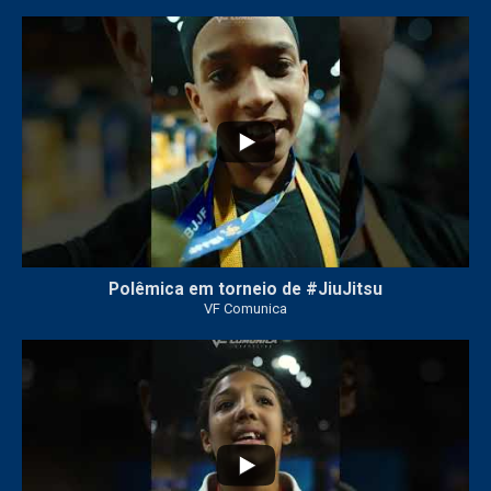
46
1
Polêmica em torneio de #JiuJitsu
VF Comunica
10
0