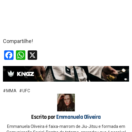
Compartilhe!
F
W
X
a
h
ce
at
b
s
o
A
MMA
UFC
o
p
k
p
Escrito por
Emmanuela Oliveira
Emmanuela Oliveira é faixa-marrom de Jiu-Jitsu e formada em