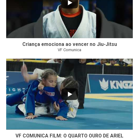
Criança emociona ao vencer no Jiu-Jitsu
VF Comunica
...
7
0
VF COMUNICA FILM: O QUARTO OURO DE ARIEL