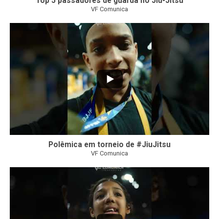
Top 5 passadores de guarda no Jiu-Jitsu
VF Comunica
46
1
Polêmica em torneio de #JiuJitsu
VF Comunica
10
0