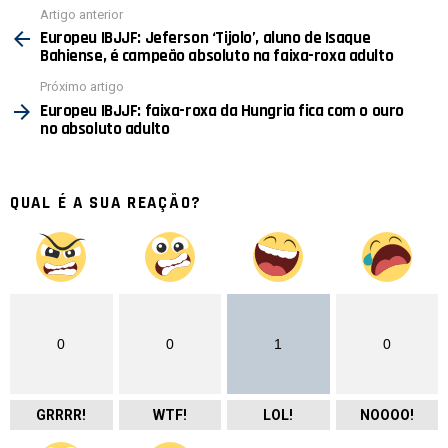
Ver
Artigo anterior
mais
Europeu IBJJF: Jeferson ‘Tijolo’, aluno de Isaque
Bahiense, é campeão absoluto na faixa-roxa adulto
Próximo artigo
Europeu IBJJF: faixa-roxa da Hungria fica com o ouro
no absoluto adulto
QUAL É A SUA REAÇÃO?
0
0
1
0
GRRRR!
WTF!
LOL!
NOOOO!