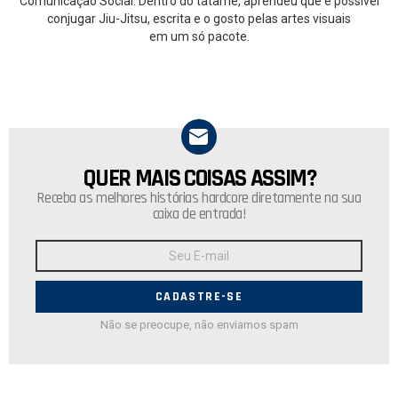
Comunicação Social. Dentro do tatame, aprendeu que é possível
conjugar Jiu-Jitsu, escrita e o gosto pelas artes visuais
em um só pacote.
QUER MAIS COISAS ASSIM?
NEWSLETTER
Receba as melhores histórias hardcore diretamente na sua
caixa de entrada!
Endereço
de
E-
mail:
Não se preocupe, não enviamos spam