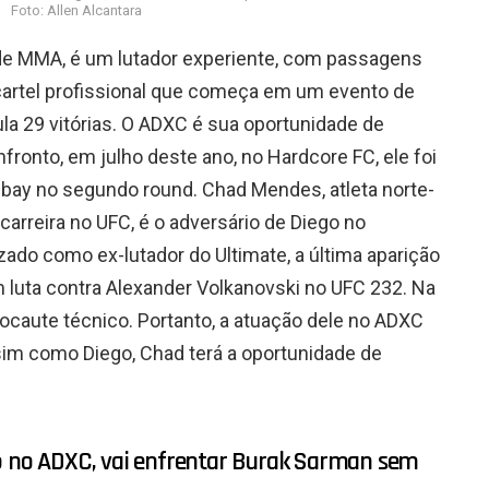
Foto: Allen Alcantara
 de MMA, é um lutador experiente, com passagens
cartel profissional que começa em um evento de
la 29 vitórias. O ADXC é sua oportunidade de
fronto, em julho deste ano, no Hardcore FC, ele foi
ay no segundo round. Chad Mendes, atleta norte-
arreira no UFC, é o adversário de Diego no
izado como ex-lutador do Ultimate, a última aparição
luta contra Alexander Volkanovski no UFC 232. Na
nocaute técnico. Portanto, a atuação dele no ADXC
ssim como Diego, Chad terá a oportunidade de
do no ADXC, vai enfrentar Burak Sarman sem