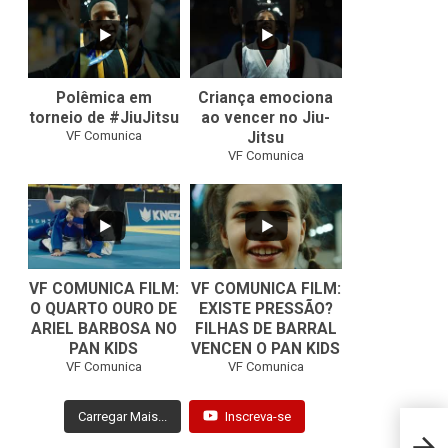
42
1
10
0
Polêmica em
Criança emociona
torneio de #JiuJitsu
ao vencer no Jiu-
VF Comunica
Jitsu
VF Comunica
VF COMUNICA FILM:
VF COMUNICA FILM:
O QUARTO OURO DE
EXISTE PRESSÃO?
ARIEL BARBOSA NO
FILHAS DE BARRAL
...
...
PAN KIDS
VENCEN O PAN KIDS
6
0
32
1
VF Comunica
VF Comunica
Carregar Mais...
Inscreva-se
ADXC 
luta 