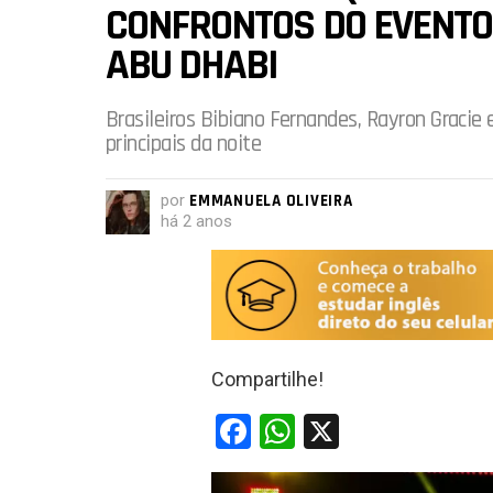
CONFRONTOS DO EVENTO
ABU DHABI
Brasileiros Bibiano Fernandes, Rayron Gracie
principais da noite
por
EMMANUELA OLIVEIRA
há 2 anos
Compartilhe!
F
W
X
a
h