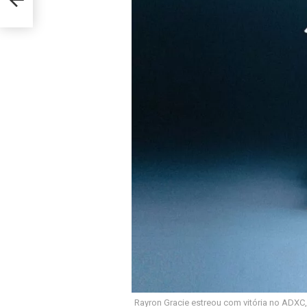
Rayron Gracie estreou com vitória no ADXC,