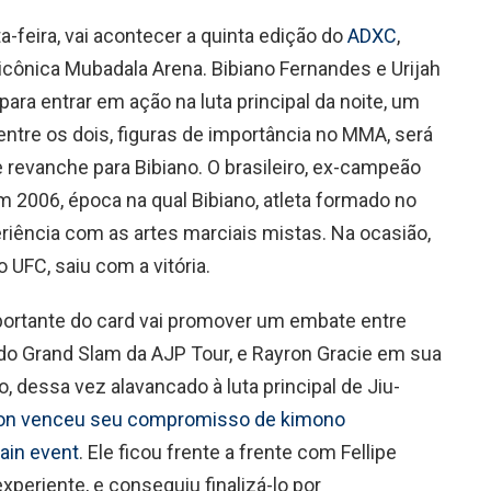
a-feira, vai acontecer a quinta edição do
ADXC
,
cônica Mubadala Arena. Bibiano Fernandes e Urijah
para entrar em ação na luta principal da noite, um
entre os dois, figuras de importância no MMA, será
revanche para Bibiano. O brasileiro, ex-campeão
m 2006, época na qual Bibiano, atleta formado no
eriência com as artes marciais mistas. Na ocasião,
do UFC, saiu com a vitória.
ortante do card vai promover um embate entre
do Grand Slam da AJP Tour, e Rayron Gracie em sua
 dessa vez alavancado à luta principal de Jiu-
yron venceu seu compromisso de kimono
ain event
. Ele ficou frente a frente com Fellipe
xperiente, e conseguiu finalizá-lo por