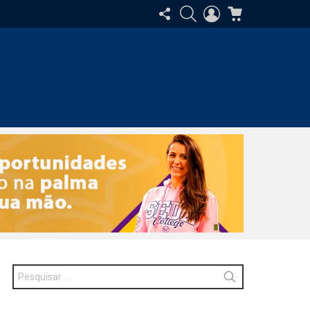
SIGA-
PESQUISAR
ENTRAR
CARRINHO
NOS
Procurar
por: