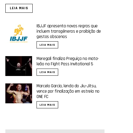
LEIA MAIS
IBJJF apresenta novas regras que
incluem transgêneros e proibição de
gestos obscenos
LEIA MAIS
Meregali finaliza Preguiça no mata-
leão no Fight Pass Invitational 5
LEIA MAIS
Marcelo Garcia, lenda do Jiu-Jitsu,
vence por finalização em estreia no
ONE FC
LEIA MAIS