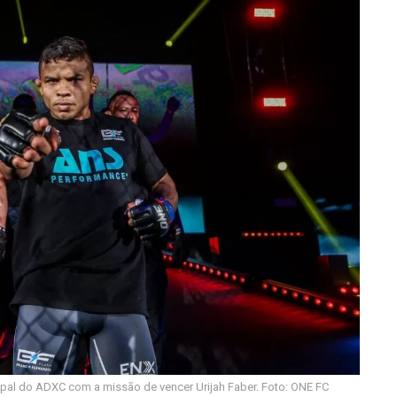
ipal do ADXC com a missão de vencer Urijah Faber. Foto: ONE FC