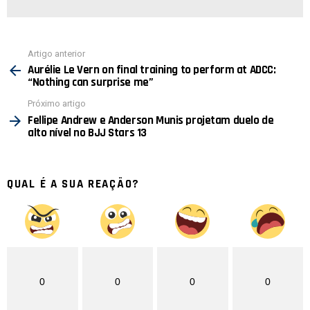
Ver
Artigo anterior
mais
Aurélie Le Vern on final training to perform at ADCC:
“Nothing can surprise me”
Próximo artigo
Fellipe Andrew e Anderson Munis projetam duelo de
alto nível no BJJ Stars 13
QUAL É A SUA REAÇÃO?
0
0
0
0