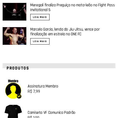
Meregali finaliza Preguiça no mata-leão no Fight Pass
Invitational 5
LEIA MAIS
Marcelo Garcia, lenda do Jiu-Jitsu, vence por
finalização em estreia no ONE FC
LEIA MAIS
PRODUTOS
Assinatura Membro
R$
7,99
Camiseta VF Comunica Padrão
R$
100