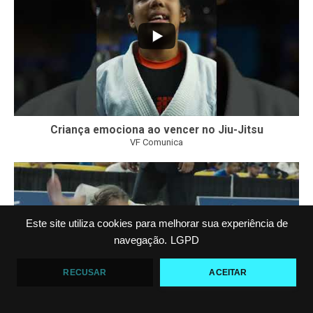
Criança emociona ao vencer no Jiu-Jitsu
VF Comunica
...
7
0
Este site utiliza cookies para melhorar sua experiência de
navegação.
LGPD
RECUSAR
ACEITAR