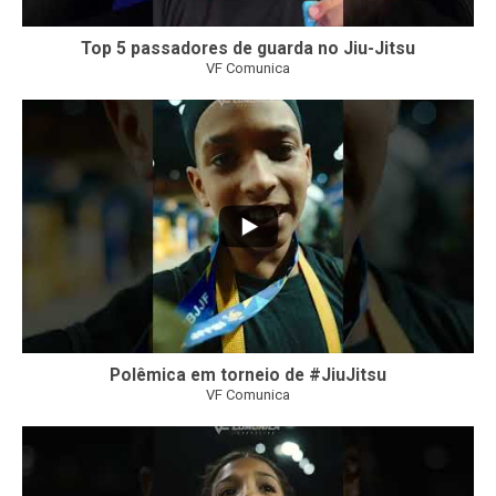
Top 5 passadores de guarda no Jiu-Jitsu
VF Comunica
46
1
Polêmica em torneio de #JiuJitsu
VF Comunica
10
0