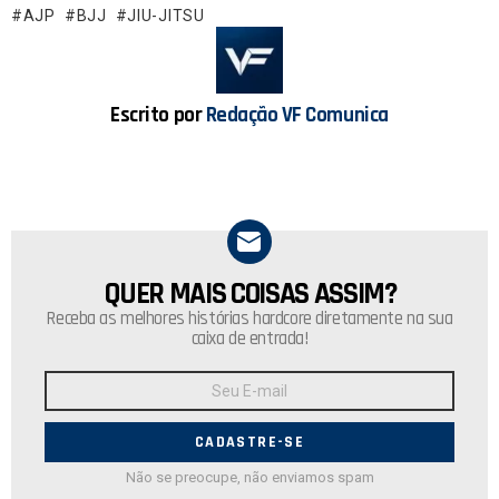
o
A
AJP
BJJ
JIU-JITSU
o
p
k
p
Escrito por
Redação VF Comunica
QUER MAIS COISAS ASSIM?
NEWSLETTER
Receba as melhores histórias hardcore diretamente na sua
caixa de entrada!
Endereço
de
E-
mail:
Não se preocupe, não enviamos spam