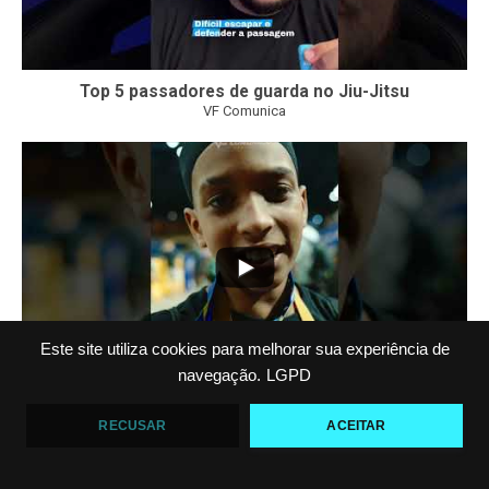
Top 5 passadores de guarda no Jiu-Jitsu
VF Comunica
47
1
Este site utiliza cookies para melhorar sua experiência de
navegação.
LGPD
Polêmica em torneio de #JiuJitsu
RECUSAR
ACEITAR
VF Comunica
10
0