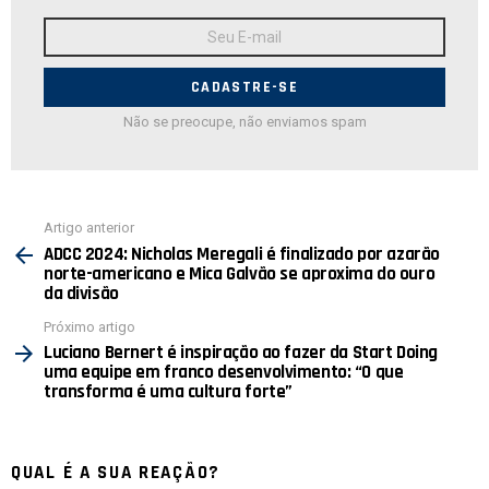
Endereço
de
E-
mail:
Não se preocupe, não enviamos spam
Ver
Artigo anterior
mais
ADCC 2024: Nicholas Meregali é finalizado por azarão
norte-americano e Mica Galvão se aproxima do ouro
da divisão
Próximo artigo
Luciano Bernert é inspiração ao fazer da Start Doing
uma equipe em franco desenvolvimento: “O que
transforma é uma cultura forte”
QUAL É A SUA REAÇÃO?