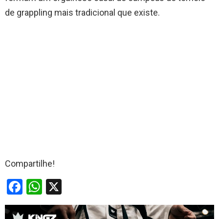
de grappling mais tradicional que existe.
Compartilhe!
F
W
X
a
h
ce
at