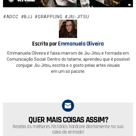
b
s
o
A
ADCC
BJJ
GRAPPLING
JIU-JITSU
o
p
k
p
Escrito por
Emmanuela Oliveira
Emmanuela Oliveira é faixa-marrom de Jiu-Jitsu e formada em
Comunicação Social. Dentro do tatame, aprendeu que é possível
conjugar Jiu-Jitsu, escrita e o gosto pelas artes visuais
em um só pacote.
QUER MAIS COISAS ASSIM?
NEWSLETTER
Receba as melhores histórias hardcore diretamente na sua
caixa de entrada!