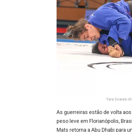
o
p
k
p
Yara Soares ch
As guerreiras estão de volta a
peso leve em Florianópolis, Bra
Mats retorna a Abu Dhabi para 