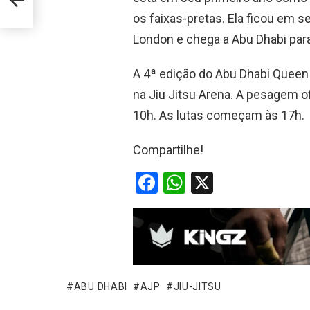
nga”
os faixas-pretas. Ela ficou em 
London e chega a Abu Dhabi para
A 4ª edição do Abu Dhabi Queen
na Jiu Jitsu Arena. A pesagem of
10h. As lutas começam às 17h.
Compartilhe!
F
W
X
a
h
ce
at
b
s
o
A
o
p
ABU DHABI
AJP
JIU-JITSU