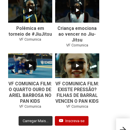
42
1
10
0
Polêmica em
Criança emociona
torneio de #JiuJitsu
ao vencer no Jiu-
VF Comunica
Jitsu
VF Comunica
VF COMUNICA FILM:
VF COMUNICA FILM:
O QUARTO OURO DE
EXISTE PRESSÃO?
ARIEL BARBOSA NO
FILHAS DE BARRAL
...
...
PAN KIDS
VENCEN O PAN KIDS
6
0
32
1
VF Comunica
VF Comunica
Carregar Mais...
Inscreva-se
Meyra