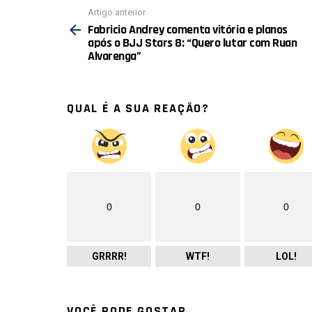
Ver
Artigo anterior
mais
Fabricio Andrey comenta vitória e planos
após o BJJ Stars 8: “Quero lutar com Ruan
Alvarenga”
QUAL É A SUA REAÇÃO?
0
0
0
GRRRR!
WTF!
LOL!
VOCÊ PODE GOSTAR