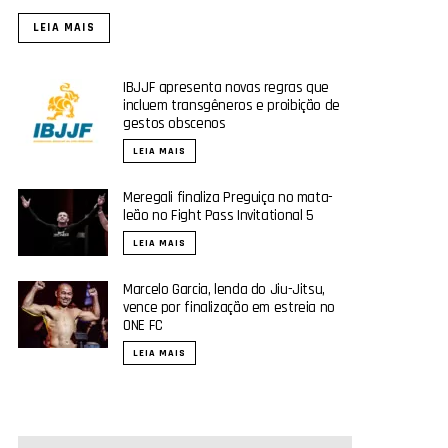
LEIA MAIS
IBJJF apresenta novas regras que
incluem transgêneros e proibição de
gestos obscenos
LEIA MAIS
Meregali finaliza Preguiça no mata-
leão no Fight Pass Invitational 5
LEIA MAIS
Marcelo Garcia, lenda do Jiu-Jitsu,
vence por finalização em estreia no
ONE FC
LEIA MAIS