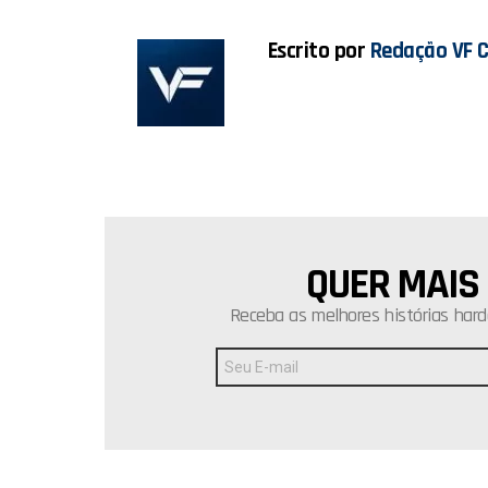
k
p
Escrito por
Redação VF 
QUER MAIS
NEWSLETTER
Receba as melhores histórias hard
Endereço
de
E-
mail: