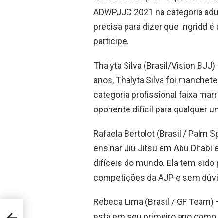
ADWPJJC 2021 na categoria adul
precisa para dizer que Ingridd 
participe.
Thalyta Silva (Brasil/Vision BJJ
anos, Thalyta Silva foi manchet
categoria profissional faixa mar
oponente difícil para qualquer u
Rafaela Bertolot (Brasil / Palm S
ensinar Jiu Jitsu em Abu Dhabi e
difíceis do mundo. Ela tem sido
competições da AJP e sem dúvida
Rebeca Lima (Brasil / GF Team) 
pós o
está em seu primeiro ano como 