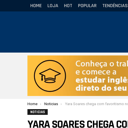
HOME
LOJA
HOT
POPULAR
TENDÊNCIAS
Você está aqui:
Home
Noticias
Yara Soares chega com favoritismo no Queen of Ma
NOTICIAS
YARA SOARES CHEGA CO