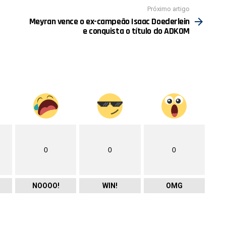
Próximo artigo
Meyran vence o ex-campeão Isaac Doederlein
e conquista o título do ADKOM
0
0
0
NOOOO!
WIN!
OMG