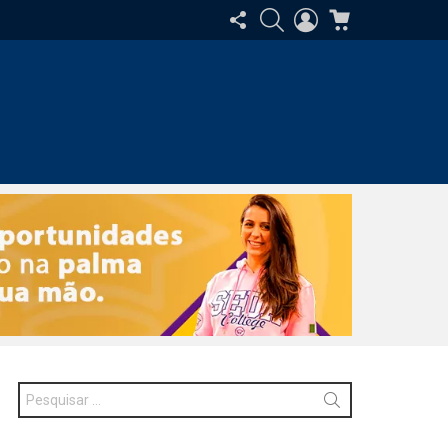
SIGA-
PESQUISAR
ENTRAR
CARRINHO
NOS
Procurar
por: