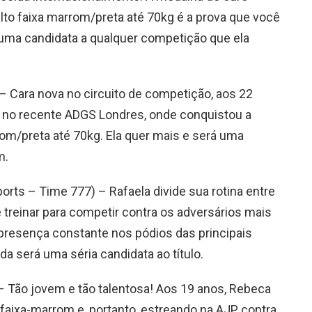
to faixa marrom/preta até 70kg é a prova que você
é uma candidata a qualquer competição que ela
) – Cara nova no circuito de competição, aos 22
e no recente ADGS Londres, onde conquistou a
rom/preta até 70kg. Ela quer mais e será uma
m.
ports – Time 777) – Rafaela divide sua rotina entre
 treinar para competir contra os adversários mais
 presença constante nos pódios das principais
 será uma séria candidata ao título.
– Tão jovem e tão talentosa! Aos 19 anos, Rebeca
faixa-marrom e, portanto, estreando na AJP contra