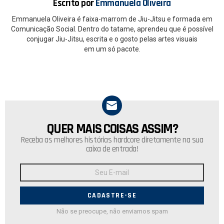
Escrito por
Emmanuela Oliveira
Emmanuela Oliveira é faixa-marrom de Jiu-Jitsu e formada em
Comunicação Social. Dentro do tatame, aprendeu que é possível
conjugar Jiu-Jitsu, escrita e o gosto pelas artes visuais
em um só pacote.
QUER MAIS COISAS ASSIM?
NEWSLETTER
Receba as melhores histórias hardcore diretamente na sua
caixa de entrada!
Endereço
de
E-
mail:
Não se preocupe, não enviamos spam