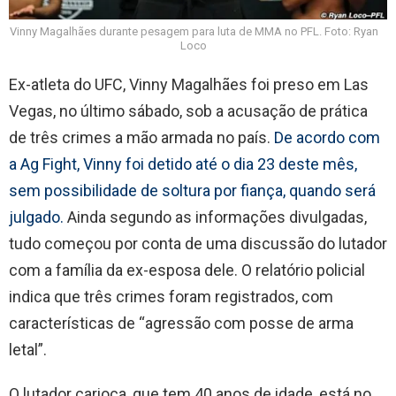
Vinny Magalhães durante pesagem para luta de MMA no PFL. Foto: Ryan
Loco
Ex-atleta do UFC, Vinny Magalhães foi preso em Las
Vegas, no último sábado, sob a acusação de prática
de três crimes a mão armada no país.
De acordo com
a Ag Fight, Vinny foi detido até o dia 23 deste mês,
sem possibilidade de soltura por fiança, quando será
julgado.
Ainda segundo as informações divulgadas,
tudo começou por conta de uma discussão do lutador
com a família da ex-esposa dele. O relatório policial
indica que três crimes foram registrados, com
características de “agressão com posse de arma
letal”.
O lutador carioca, que tem 40 anos de idade, está no