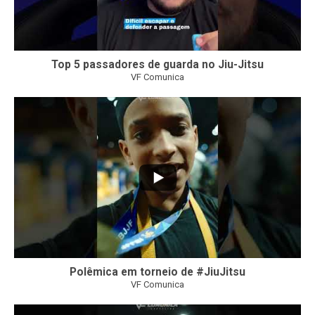
Top 5 passadores de guarda no Jiu-Jitsu
VF Comunica
47
1
Polêmica em torneio de #JiuJitsu
VF Comunica