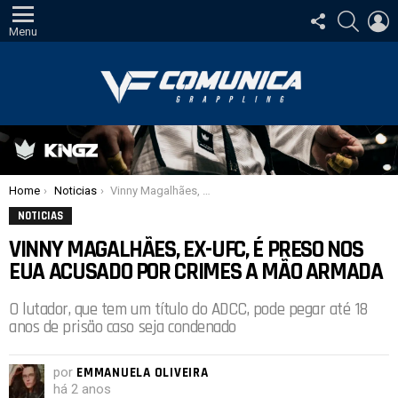
SIGA-
PESQUI
E
NOS
Menu
Você está aqui:
Home
Noticias
Vinny Magalhães, ex-UFC, é preso nos EUA acusado por crimes a mão armada
NOTICIAS
VINNY MAGALHÃES, EX-UFC, É PRESO NOS
EUA ACUSADO POR CRIMES A MÃO ARMADA
O lutador, que tem um título do ADCC, pode pegar até 18
anos de prisão caso seja condenado
por
EMMANUELA OLIVEIRA
há 2 anos