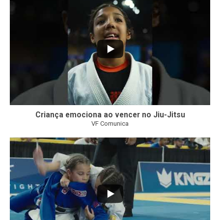
10
0
Criança emociona ao vencer no Jiu-Jitsu
VF Comunica
...
7
0