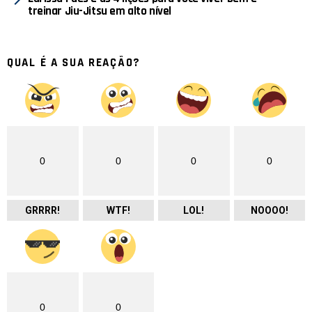
treinar Jiu-Jitsu em alto nível
QUAL É A SUA REAÇÃO?
0
0
0
0
GRRRR!
WTF!
LOL!
NOOOO!
0
0