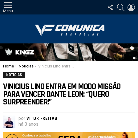
SIGA-
PESQUI
E
NOS
Menu
Você está aqui:
Home
Noticias
Vinicius Lino entra em modo missão para vencer Dante Leon: “Quero surpreender!”
NOTICIAS
VINICIUS LINO ENTRA EM MODO MISSÃO
PARA VENCER DANTE LEON: “QUERO
SURPREENDER!”
por
VITOR FREITAS
há 3 anos