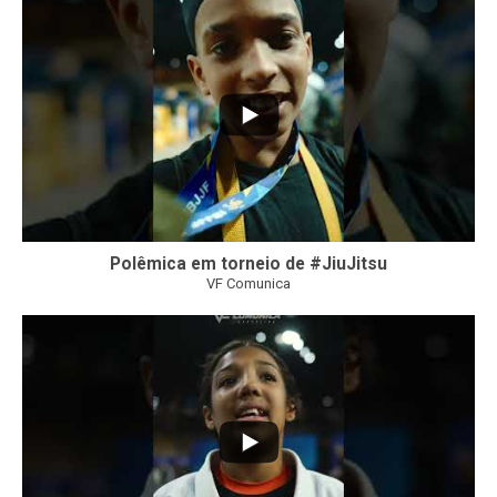
46
1
Polêmica em torneio de #JiuJitsu
VF Comunica
10
0