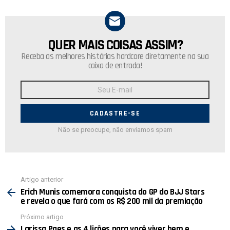
QUER MAIS COISAS ASSIM?
NEWSLETTER
Receba as melhores histórias hardcore diretamente na sua
caixa de entrada!
Endereço
de
E-
mail:
Não se preocupe, não enviamos spam
Ver
Artigo anterior
mais
Erich Munis comemora conquista do GP do BJJ Stars
e revela o que fará com os R$ 200 mil da premiação
Próximo artigo
Larissa Paes e as 4 lições para você viver bem e