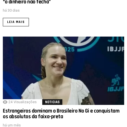
“o dinheiro não fecha”
há 30 dias
LEIA MAIS
24
Visualizações
NOTICIAS
Estrangeiros dominam o Brasileiro No Gi e conquistam
os absolutos da faixa-preta
há um mês