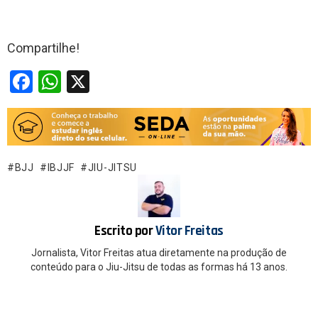
Compartilhe!
F
W
X
a
h
ce
at
b
s
o
A
BJJ
IBJJF
JIU-JITSU
o
p
k
p
Escrito por
Vitor Freitas
Jornalista, Vitor Freitas atua diretamente na produção de
conteúdo para o Jiu-Jitsu de todas as formas há 13 anos.