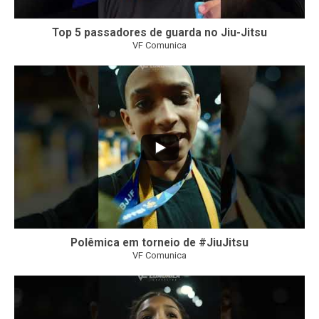
Top 5 passadores de guarda no Jiu-Jitsu
VF Comunica
46
1
Polêmica em torneio de #JiuJitsu
VF Comunica
10
0