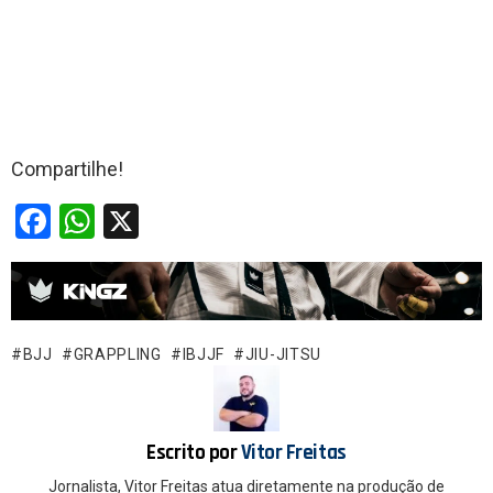
Compartilhe!
F
W
X
a
h
ce
at
b
s
o
A
BJJ
GRAPPLING
IBJJF
JIU-JITSU
o
p
k
p
Escrito por
Vitor Freitas
Jornalista, Vitor Freitas atua diretamente na produção de