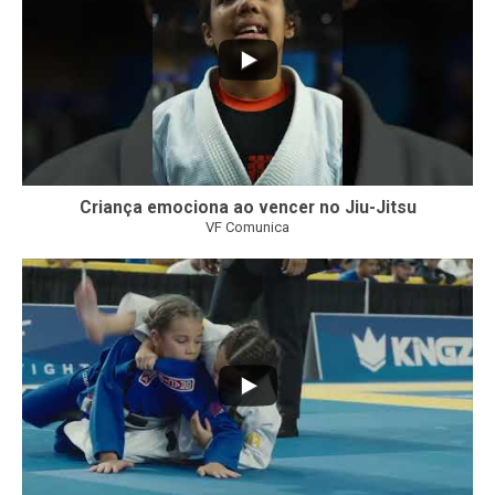
Criança emociona ao vencer no Jiu-Jitsu
VF Comunica
...
7
0