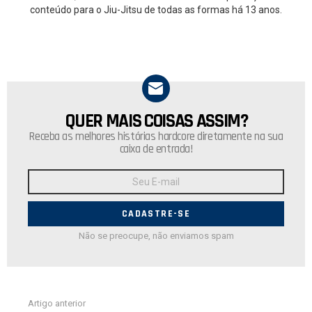
conteúdo para o Jiu-Jitsu de todas as formas há 13 anos.
QUER MAIS COISAS ASSIM?
NEWSLETTER
Receba as melhores histórias hardcore diretamente na sua
caixa de entrada!
Endereço
de
E-
mail:
Não se preocupe, não enviamos spam
Ver
Artigo anterior