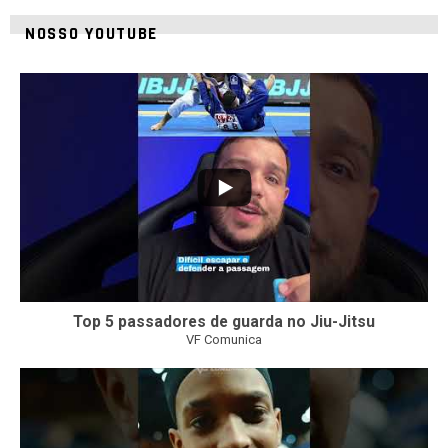
NOSSO YOUTUBE
24
2
Top 5 passadores de guarda no Jiu-Jitsu
VF Comunica
47
1