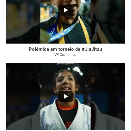
Polêmica em torneio de #JiuJitsu
VF Comunica
10
0