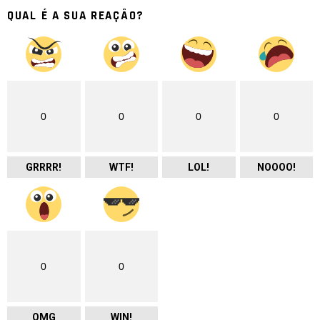
QUAL É A SUA REAÇÃO?
0
0
0
0
GRRRR!
WTF!
LOL!
NOOOO!
0
0
OMG
WIN!