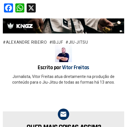
F
W
X
a
h
ce
at
b
s
o
A
ALEXANDRE RIBEIRO
IBJJF
JIU-JITSU
o
p
k
p
Escrito por
Vitor Freitas
Jornalista, Vitor Freitas atua diretamente na produção de
conteúdo para o Jiu-Jitsu de todas as formas há 13 anos.
NEWSLETTER