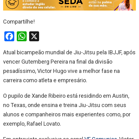
Compartilhe!
F
W
X
a
h
Atual bicampeão mundial de Jiu-Jitsu pela IBJJF, após
ce
at
vencer Gutemberg Pereira na final da divisão
b
s
pesadíssimo, Victor Hugo vive a melhor fase na
o
A
carreira como atleta e empresário.
o
p
k
p
O pupilo de Xande Ribeiro está residindo em Austin,
no Texas, onde ensina e treina Jiu-Jitsu com seus
alunos e companheiros mais experientes como, por
exemplo, Rafael Lovato.