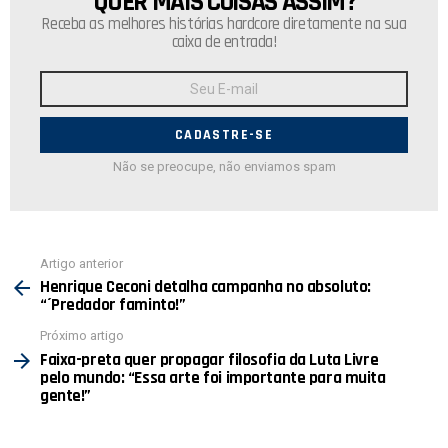
QUER MAIS COISAS ASSIM?
Receba as melhores histórias hardcore diretamente na sua
caixa de entrada!
Endereço
de
E-
mail:
Não se preocupe, não enviamos spam
Ver
Artigo anterior
mais
Henrique Ceconi detalha campanha no absoluto:
“´Predador faminto!”
Próximo artigo
Faixa-preta quer propagar filosofia da Luta Livre
pelo mundo: “Essa arte foi importante para muita
gente!”