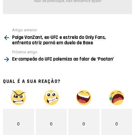
Não se preocupe, não enviamos spam
Ver
Artigo anterior
mais
Paige VanZant, ex-UFC e estrela do Only Fans,
enfrenta atriz pornô em duelo de Boxe
Próximo artigo
Ex-campeão do UFC polemiza ao falar de ‘Poatan’
QUAL É A SUA REAÇÃO?
0
0
0
0