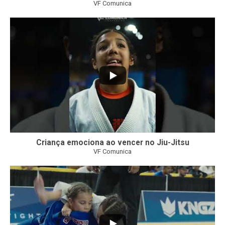
VF Comunica
10
0
Criança emociona ao vencer no Jiu-Jitsu
VF Comunica
...
7
0