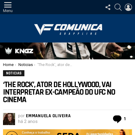
SIGA-
PESQUI
E
NOS
Menu
Você está aqui:
Home
Noticias
‘The Rock’, ator de Hollywood, vai interpretar ex-campeão do UFC no cinema
NOTICIAS
‘THE ROCK’, ATOR DE HOLLYWOOD, VAI
INTERPRETAR EX-CAMPEÃO DO UFC NO
CINEMA
por
EMMANUELA OLIVEIRA
com
1
há 2 anos