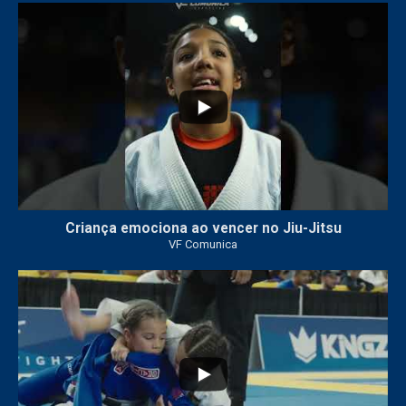
10
0
Criança emociona ao vencer no Jiu-Jitsu
VF Comunica
...
7
0