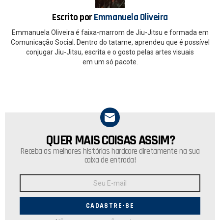
k
p
Escrito por
Emmanuela Oliveira
Emmanuela Oliveira é faixa-marrom de Jiu-Jitsu e formada em
Comunicação Social. Dentro do tatame, aprendeu que é possível
conjugar Jiu-Jitsu, escrita e o gosto pelas artes visuais
em um só pacote.
QUER MAIS COISAS ASSIM?
NEWSLETTER
Receba as melhores histórias hardcore diretamente na sua
caixa de entrada!
Endereço
de
E-
mail: