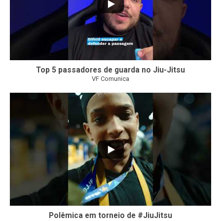
Top 5 passadores de guarda no Jiu-Jitsu
VF Comunica
46
1
Polêmica em torneio de #JiuJitsu