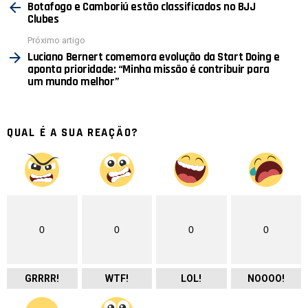
mais
Botafogo e Camboriú estão classificados no BJJ
Clubes
Próximo artigo
Luciano Bernert comemora evolução da Start Doing e
aponta prioridade: “Minha missão é contribuir para
um mundo melhor”
QUAL É A SUA REAÇÃO?
0
0
0
0
GRRRR!
WTF!
LOL!
NOOOO!