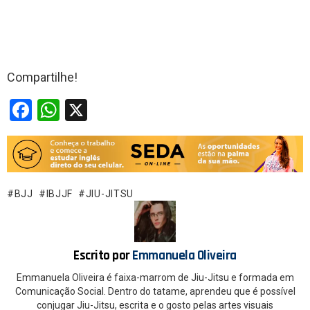
Compartilhe!
F
W
X
a
h
ce
at
b
s
o
A
BJJ
IBJJF
JIU-JITSU
o
p
k
p
Escrito por
Emmanuela Oliveira
Emmanuela Oliveira é faixa-marrom de Jiu-Jitsu e formada em
Comunicação Social. Dentro do tatame, aprendeu que é possível
conjugar Jiu-Jitsu, escrita e o gosto pelas artes visuais