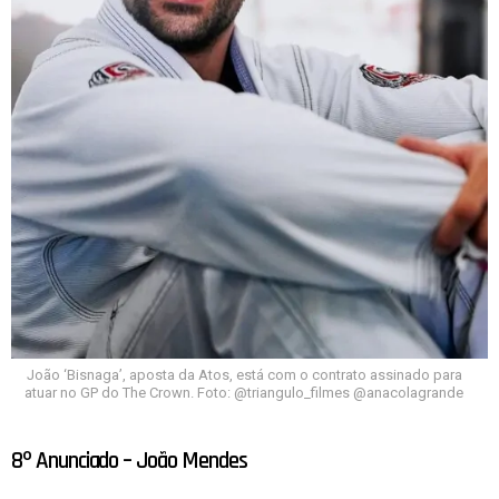
João ‘Bisnaga’, aposta da Atos, está com o contrato assinado para
atuar no GP do The Crown. Foto: @triangulo_filmes @anacolagrande
8º Anunciado – João Mendes