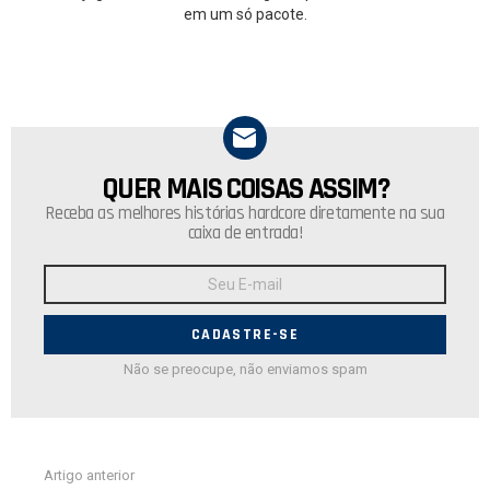
em um só pacote.
QUER MAIS COISAS ASSIM?
NEWSLETTER
Receba as melhores histórias hardcore diretamente na sua
caixa de entrada!
Endereço
de
E-
mail:
Não se preocupe, não enviamos spam
Ver
Artigo anterior