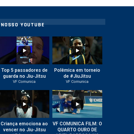
NOSSO YOUTUBE
21
1
47
1
Top 5 passadores de
Polêmica em torneio
guarda no Jiu-Jitsu
de #JiuJitsu
VF Comunica
VF Comunica
10
0
Criança emociona ao
VF COMUNICA FILM: O
...
vencer no Jiu-Jitsu
QUARTO OURO DE