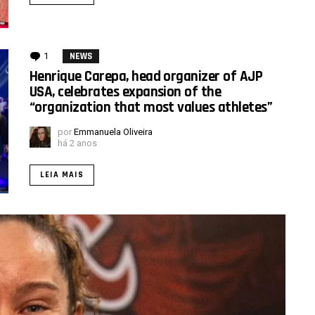
1
comentário
NEWS
Henrique Carepa, head organizer of AJP
USA, celebrates expansion of the
“organization that most values athletes”
por
Emmanuela Oliveira
há 2 anos
LEIA MAIS