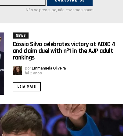
Não se preocupe, não enviamos spam
NEWS
Cássio Silva celebrates victory at ADXC 4
and claim duel with nº1 in the AJP adult
rankings
por
Emmanuela Oliveira
há 2 anos
LEIA MAIS