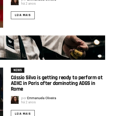
há 2 anos
LEIA MAIS
NEWS
Cássio Silva is getting ready to perform at
ADXC in Paris after dominating ADGS in
Rome
por
Emmanuela Oliveira
há 2 anos
LEIA MAIS