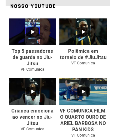
NOSSO YOUTUBE
10
0
46
1
Top 5 passadores
Polêmica em
de guarda no Jiu-
torneio de #JiuJitsu
VF Comunica
Jitsu
VF Comunica
10
0
Criança emociona
VF COMUNICA FILM:
ao vencer no Jiu-
O QUARTO OURO DE
Jitsu
ARIEL BARBOSA NO
...
VF Comunica
PAN KIDS
7
0
VF Comunica