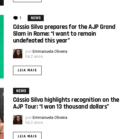
1
comentário
NEWS
Cássio Silva prepares for the AJP Grand
Slam in Rome: “I want to remain
undefeated this year”
por
Emmanuela Oliveira
há 2 anos
LEIA MAIS
NEWS
Cássio Silva highlights recognition on the
AJP Tour: “I won 13 thousand dollars”
por
Emmanuela Oliveira
há 2 anos
LEIA MAIS