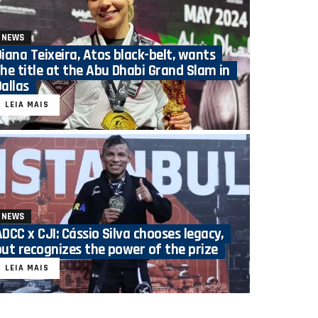
NEWS
Diana Teixeira, Atos black-belt, wants
the title at the Abu Dhabi Grand Slam in
Dallas
LEIA MAIS
NEWS
ADCC x CJI: Cássio Silva chooses legacy,
but recognizes the power of the prize
LEIA MAIS