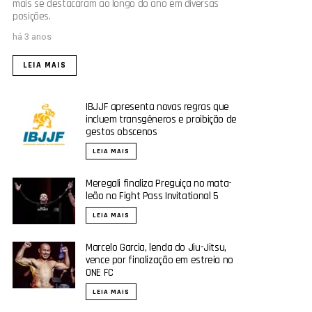
mais se destacaram ao longo do ano em diversas
posições.
há 3 anos
LEIA MAIS
IBJJF apresenta novas regras que
incluem transgêneros e proibição de
gestos obscenos
LEIA MAIS
Meregali finaliza Preguiça no mata-
leão no Fight Pass Invitational 5
LEIA MAIS
Marcelo Garcia, lenda do Jiu-Jitsu,
vence por finalização em estreia no
ONE FC
LEIA MAIS