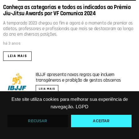
Conheça as categorias e todos os indicados ao Prêmio
Jiu-Jitsu Awards por VF Comunica 2024
A temporada 2023 chegou ao fim e agora é o momento de premiar os
atletas, professores e profissionais que mais se destacaram ao longo
do ano em diversas posições.
há 3 anos
LEIA MAIS
IBJJF apresenta novas regras que incluem
transgêneros e proibição de gestos obscenos
LEIA MAIS
Este site utiliza cookies para melhorar sua experiência de
Meregali finaliza Preguiça no mata-leão no Fight Pass
navegação.
LGPD
Invitational 5
LEIA MAIS
RECUSAR
ACEITAR
Marcelo Garcia, lenda do Jiu-Jitsu, vence por
finalização em estreia no ONE FC