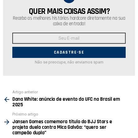
QUER MAIS COISAS ASSIM?
NEWSLETTER
Receba as melhores histórias hardcore diretamente na sua
caixa de entrada!
Endereço
de
E-
mail:
Não se preocupe, não enviamos spam
Ver
Artigo anterior
mais
Dana White: anúncio de evento do UFC no Brasil em
2025
Próximo artigo
Jansen Gomes comemora título do BJJ Stars e
projeta duelo contra Mica Galvão: “quero ser
campeão duplo”