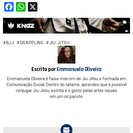
F
W
X
a
h
ce
at
b
s
o
A
BJJ
GRAPPLING
JIU-JITSU
o
p
k
p
Escrito por
Emmanuela Oliveira
Emmanuela Oliveira é faixa-marrom de Jiu-Jitsu e formada em
Comunicação Social. Dentro do tatame, aprendeu que é possível
conjugar Jiu-Jitsu, escrita e o gosto pelas artes visuais
em um só pacote.