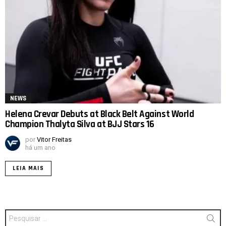
NEWS
Helena Crevar Debuts at Black Belt Against World
Champion Thalyta Silva at BJJ Stars 16
por
Vitor Freitas
há um ano
LEIA MAIS
Procurar
por: