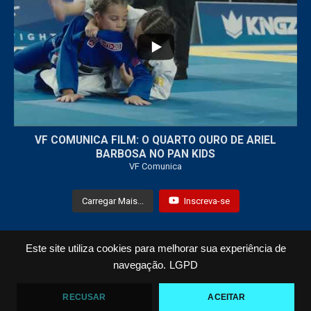
...
7
0
VF COMUNICA FILM: O QUARTO OURO DE ARIEL
BARBOSA NO PAN KIDS
VF Comunica
Carregar Mais...
Inscreva-se
Este site utiliza cookies para melhorar sua experiência de
Todos os Direitos Reservados © 2021 VF Comunica
navegação.
LGPD
Home
Loja
Fotos
Vídeos
RECUSAR
ACEITAR