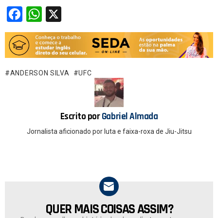
F
W
X
a
h
ce
at
b
s
o
A
ANDERSON SILVA
UFC
o
p
k
p
Escrito por
Gabriel Almada
Jornalista aficionado por luta e faixa-roxa de Jiu-Jitsu
QUER MAIS COISAS ASSIM?
NEWSLETTER