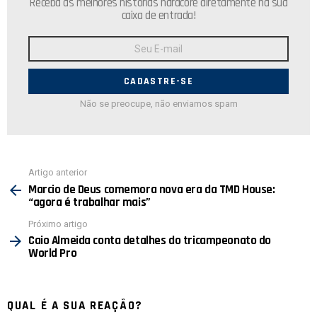
Receba as melhores histórias hardcore diretamente na sua
caixa de entrada!
Endereço
de
E-
mail:
Não se preocupe, não enviamos spam
Ver
Artigo anterior
mais
Marcio de Deus comemora nova era da TMD House:
“agora é trabalhar mais”
Próximo artigo
Caio Almeida conta detalhes do tricampeonato do
World Pro
QUAL É A SUA REAÇÃO?