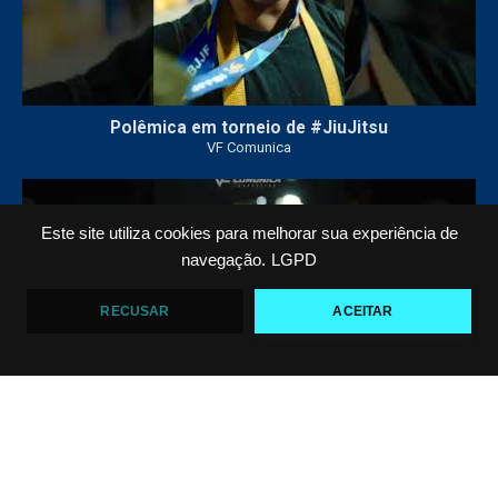
Polêmica em torneio de #JiuJitsu
VF Comunica
10
0
Este site utiliza cookies para melhorar sua experiência de
navegação.
LGPD
RECUSAR
ACEITAR
Criança emociona ao vencer no Jiu-Jitsu
VF Comunica