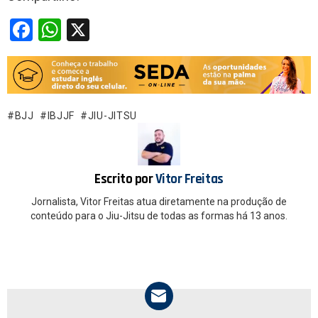
F
W
X
a
h
ce
at
b
s
o
A
BJJ
IBJJF
JIU-JITSU
o
p
k
p
Escrito por
Vitor Freitas
Jornalista, Vitor Freitas atua diretamente na produção de
conteúdo para o Jiu-Jitsu de todas as formas há 13 anos.