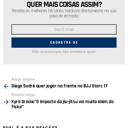
QUER MAIS COISAS ASSIM?
NEWSLETTER
Receba as melhores histórias hardcore diretamente na sua
caixa de entrada!
Endereço
de
E-
mail:
Não se preocupe, não enviamos spam
Ver
Artigo anterior
mais
Diego Sodré quer jogar na frente no BJJ Stars 17
Próximo artigo
Kyra Gracie:”O impacto do jiu-jitsu vai muito além do
físico”
QUAL É A SUA REAÇÃO?