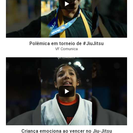
Polêmica em torneio de #JiuJitsu
VF Comunica
10
0
Criança emociona ao vencer no Jiu-Jitsu