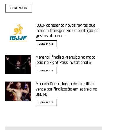
LEIA MAIS
IBJJF apresenta novas regras que
incluem transgêneros e proibição de
gestos obscenos
LEIA MAIS
Meregali finaliza Preguiça no mata-
leão no Fight Pass Invitational 5
LEIA MAIS
Marcelo Garcia, lenda do Jiu-Jitsu,
vence por finalização em estreia no
ONE FC
LEIA MAIS