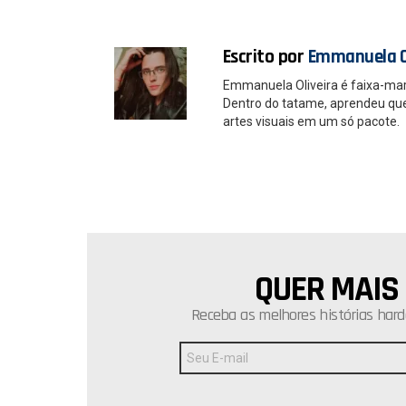
k
p
Escrito por
Emmanuela O
Emmanuela Oliveira é faixa-ma
Dentro do tatame, aprendeu que é
artes visuais em um só pacote.
QUER MAIS
NEWSLETTER
Receba as melhores histórias hard
Endereço
de
E-
mail: