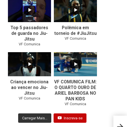
10
0
46
1
Top 5 passadores
Polêmica em
de guarda no Jiu-
torneio de #JiuJitsu
VF Comunica
Jitsu
VF Comunica
10
0
Criança emociona
VF COMUNICA FILM:
ao vencer no Jiu-
O QUARTO OURO DE
Jitsu
ARIEL BARBOSA NO
...
VF Comunica
PAN KIDS
7
0
VF Comunica
Carregar Mais...
Inscreva-se
Europ