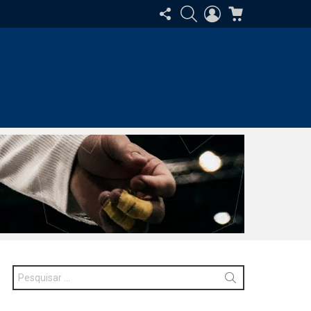
SIGA-
PESQUISAR
ENTRAR
CARRINHO
NOS
Procurar
por: