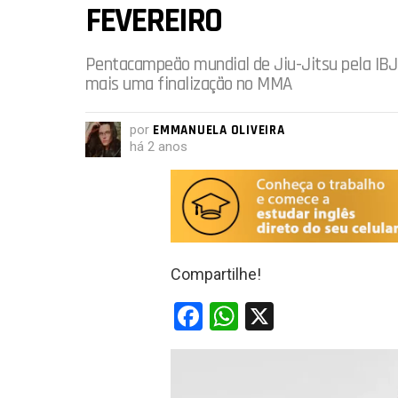
FEVEREIRO
Pentacampeão mundial de Jiu-Jitsu pela IBJ
mais uma finalização no MMA
por
EMMANUELA OLIVEIRA
há 2 anos
Compartilhe!
F
W
X
a
h
ce
at