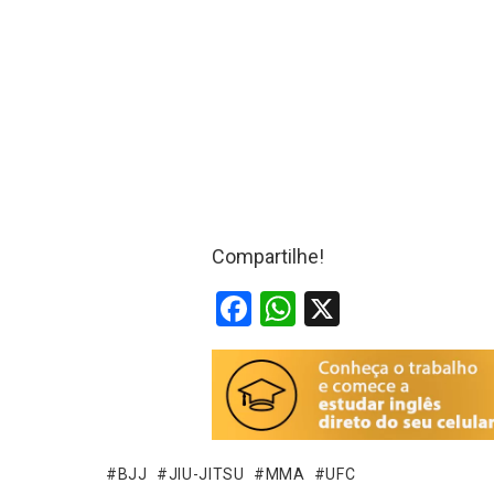
Compartilhe!
F
W
X
a
h
ce
at
b
s
o
A
o
p
BJJ
JIU-JITSU
MMA
UFC