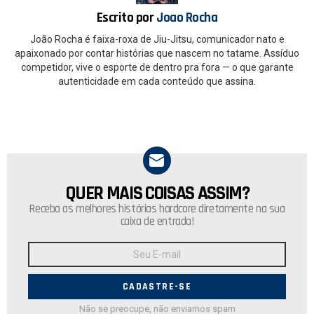
k
p
Escrito por
Joao Rocha
João Rocha é faixa-roxa de Jiu-Jitsu, comunicador nato e
apaixonado por contar histórias que nascem no tatame. Assíduo
competidor, vive o esporte de dentro pra fora — o que garante
autenticidade em cada conteúdo que assina.
QUER MAIS COISAS ASSIM?
NEWSLETTER
Receba as melhores histórias hardcore diretamente na sua
caixa de entrada!
Endereço
de
E-
mail:
Não se preocupe, não enviamos spam