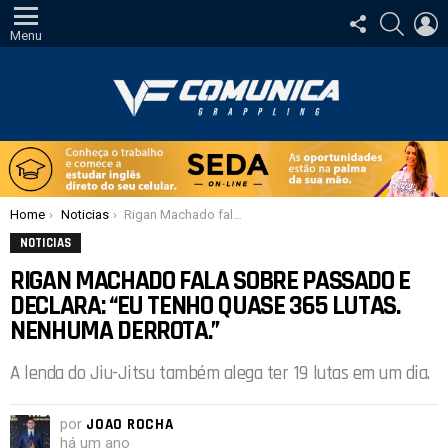
SIGA-
PESQUI
E
NOS
Menu
Você está aqui:
Home
Noticias
Rigan Machado fala sobre passado e declara: “Eu tenho quase 365 lutas. Nenhuma derrota.”
NOTICIAS
RIGAN MACHADO FALA SOBRE PASSADO E
DECLARA: “EU TENHO QUASE 365 LUTAS.
NENHUMA DERROTA.”
A lenda do Jiu-Jitsu também alega ter 19 lutas em um dia.
por
JOAO ROCHA
há um ano