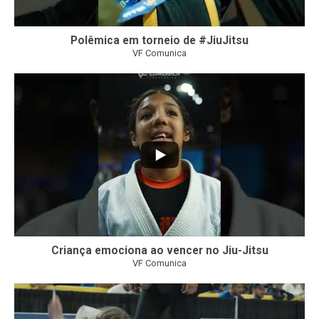
Polêmica em torneio de #JiuJitsu
VF Comunica
10
0
Criança emociona ao vencer no Jiu-Jitsu
VF Comunica
...