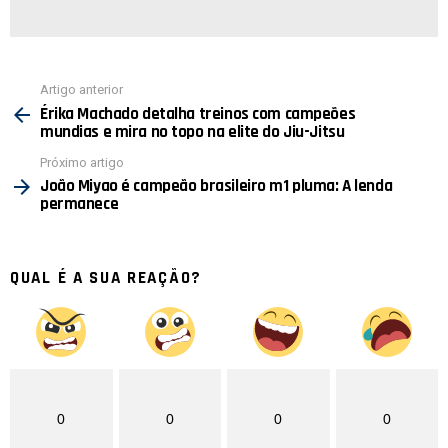
Ver
Artigo anterior
mais
Érika Machado detalha treinos com campeões
mundias e mira no topo na elite do Jiu-Jitsu
Próximo artigo
João Miyao é campeão brasileiro m1 pluma: A lenda
permanece
QUAL É A SUA REAÇÃO?
0
0
0
0