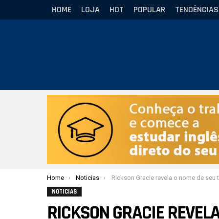
HOME
LOJA
HOT
POPULAR
TENDÊNCIAS
Você está aqui:
Home
Noticias
Rickson Gracie revela o nome de seu treino mais duro de Jiu-J
NOTICIAS
RICKSON GRACIE REVELA