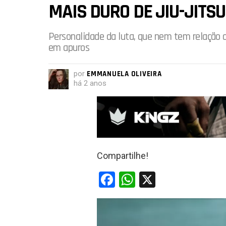
MAIS DURO DE JIU-JITSU
Personalidade da luta, que nem tem relação 
em apuros
por
EMMANUELA OLIVEIRA
há 2 anos
Compartilhe!
F
W
X
a
h
ce
at