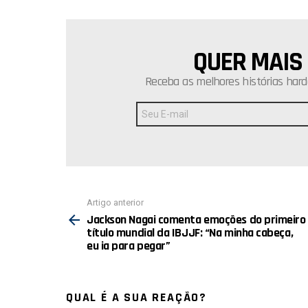
QUER MAIS
NEWSLETTER
Receba as melhores histórias hard
Endereço
de
E-
mail:
Ver
Artigo anterior
mais
Jackson Nagai comenta emoções do primeiro
título mundial da IBJJF: “Na minha cabeça,
eu ia para pegar”
QUAL É A SUA REAÇÃO?