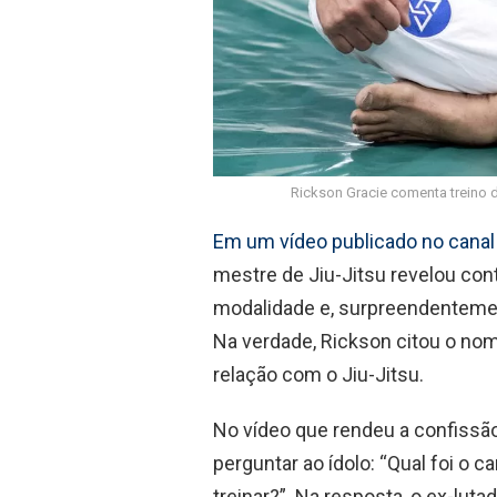
Rickson Gracie comenta treino d
Em um vídeo publicado no canal
mestre de Jiu-Jitsu revelou con
modalidade e, surpreendenteme
Na verdade, Rickson citou o no
relação com o Jiu-Jitsu.
No vídeo que rendeu a confissão
perguntar ao ídolo: “Qual foi o 
treinar?”. Na resposta, o ex-lut