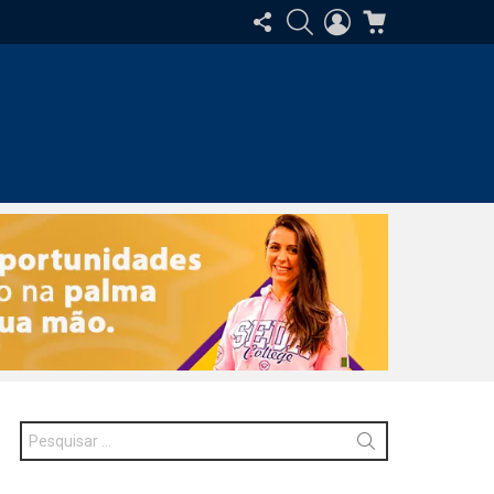
SIGA-
PESQUISAR
ENTRAR
CARRINHO
NOS
Procurar
por: