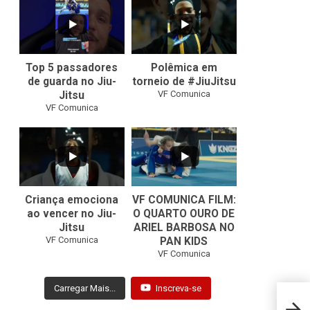
10
0
46
1
Top 5 passadores
Polêmica em
de guarda no Jiu-
torneio de #JiuJitsu
VF Comunica
Jitsu
VF Comunica
10
0
Criança emociona
VF COMUNICA FILM:
ao vencer no Jiu-
O QUARTO OURO DE
Jitsu
ARIEL BARBOSA NO
...
VF Comunica
PAN KIDS
7
0
VF Comunica
Carregar Mais...
Inscreva-se
WNO 2