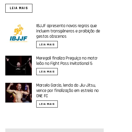
LEIA MAIS
IBJJF apresenta novas regras que
incluem transgêneros e proibição de
gestos obscenos
LEIA MAIS
Meregali finaliza Preguiça no mata-
leão no Fight Pass Invitational 5
LEIA MAIS
Marcelo Garcia, lenda do Jiu-Jitsu,
vence por finalização em estreia no
ONE FC
LEIA MAIS