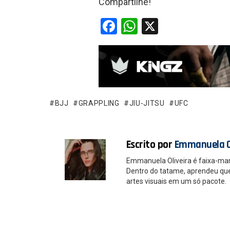
Compartilhe!
F
W
X
a
h
ce
at
b
s
o
A
o
p
BJJ
GRAPPLING
JIU-JITSU
UFC
k
p
Escrito por
Emmanuela O
Emmanuela Oliveira é faixa-ma
Dentro do tatame, aprendeu que é
artes visuais em um só pacote.