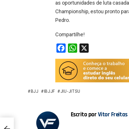
as oportunidades de luta casa
Championship, estou pronto para
Pedro.
Compartilhe!
F
W
X
a
h
ce
at
b
s
o
A
o
p
BJJ
IBJJF
JIU-JITSU
k
p
Escrito por
Vitor Freitas
tam