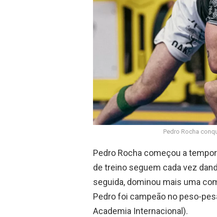
o
p
k
p
Pedro Rocha conqui
Pedro Rocha começou a tempora
de treino seguem cada vez dando 
seguida, dominou mais uma compe
Pedro foi campeão no peso-pes
Academia Internacional).