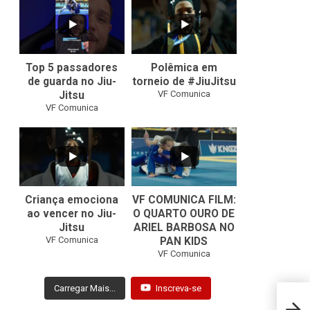
21
1
47
1
Top 5 passadores
Polêmica em
de guarda no Jiu-
torneio de #JiuJitsu
VF Comunica
Jitsu
VF Comunica
10
0
Criança emociona
VF COMUNICA FILM:
ao vencer no Jiu-
O QUARTO OURO DE
Jitsu
ARIEL BARBOSA NO
...
VF Comunica
PAN KIDS
7
0
VF Comunica
Carregar Mais...
Inscreva-se
Rapha
Gym e