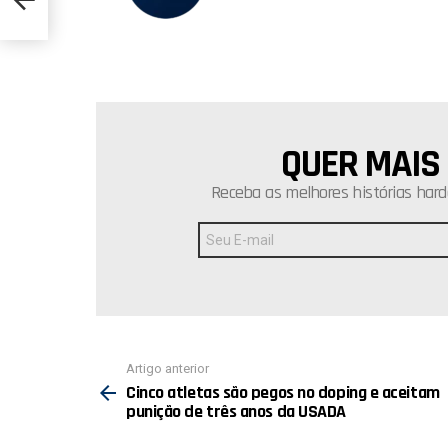
QUER MAIS
NEWSLETTER
Receba as melhores histórias hard
Endereço
de
E-
mail:
Ver
Artigo anterior
mais
Cinco atletas são pegos no doping e aceitam
punição de três anos da USADA