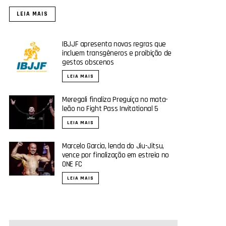
LEIA MAIS
IBJJF apresenta novas regras que
incluem transgêneros e proibição de
gestos obscenos
LEIA MAIS
Meregali finaliza Preguiça no mata-
leão no Fight Pass Invitational 5
LEIA MAIS
Marcelo Garcia, lenda do Jiu-Jitsu,
vence por finalização em estreia no
ONE FC
LEIA MAIS