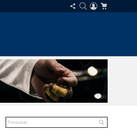
SIGA-
PESQUISAR
ENTRAR
CARRINHO
NOS
Procurar
por: