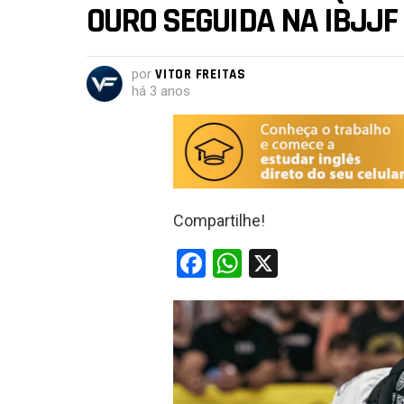
OURO SEGUIDA NA IBJJF
por
VITOR FREITAS
há 3 anos
Compartilhe!
F
W
X
a
h
ce
at
b
s
o
A