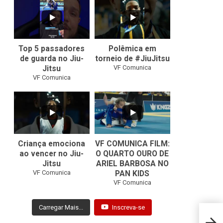
10
0
46
1
Top 5 passadores
Polêmica em
de guarda no Jiu-
torneio de #JiuJitsu
VF Comunica
Jitsu
VF Comunica
10
0
Criança emociona
VF COMUNICA FILM:
ao vencer no Jiu-
O QUARTO OURO DE
Jitsu
ARIEL BARBOSA NO
...
VF Comunica
PAN KIDS
7
0
VF Comunica
Carregar Mais...
Inscreva-se
Pan d
um do