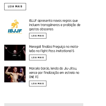
LEIA MAIS
IBJJF apresenta novas regras que
incluem transgêneros e proibição de
gestos obscenos
LEIA MAIS
Meregali finaliza Preguiça no mata-
leão no Fight Pass Invitational 5
LEIA MAIS
Marcelo Garcia, lenda do Jiu-Jitsu,
vence por finalização em estreia no
ONE FC
LEIA MAIS