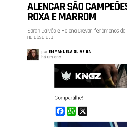
ALENCAR SÃO CAMPEÕES
ROXA E MARROM
Sarah Galvão e Helena Crevar, fenômenos da 
no absoluto
por
EMMANUELA OLIVEIRA
há um ano
Compartilhe!
F
W
X
a
h