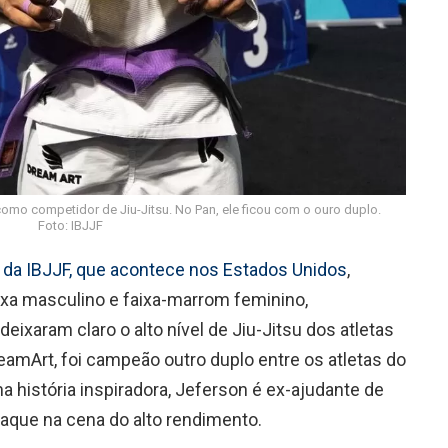
 como competidor de Jiu-Jitsu. No Pan, ele ficou com o ouro duplo.
Foto: IBJJF
o da IBJJF, que acontece nos Estados Unidos
,
xa masculino e faixa-marrom feminino,
ixaram claro o alto nível de Jiu-Jitsu dos atletas
DreamArt, foi campeão outro duplo entre os atletas do
ma história inspiradora, Jeferson é ex-ajudante de
taque na cena do alto rendimento.