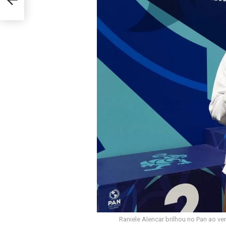
Raniele Alencar brilhou no Pan ao ve