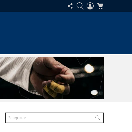
SIGA-
PESQUISAR
ENTRAR
CARRINHO
NOS
Procurar
por: