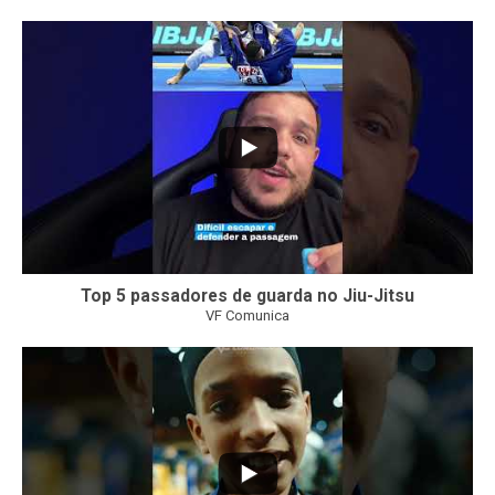
26
2
Top 5 passadores de guarda no Jiu-Jitsu
VF Comunica
47
1