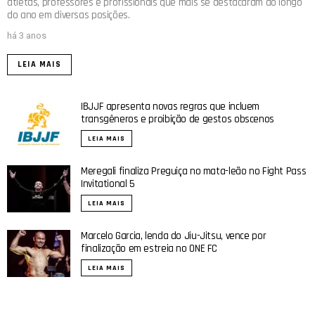
atletas, professores e profissionais que mais se destacaram ao longo
do ano em diversas posições.
há 3 anos
LEIA MAIS
IBJJF apresenta novas regras que incluem
transgêneros e proibição de gestos obscenos
LEIA MAIS
Meregali finaliza Preguiça no mata-leão no Fight Pass
Invitational 5
LEIA MAIS
Marcelo Garcia, lenda do Jiu-Jitsu, vence por
finalização em estreia no ONE FC
LEIA MAIS