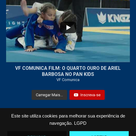
...
7
0
VF COMUNICA FILM: O QUARTO OURO DE ARIEL
BARBOSA NO PAN KIDS
VF Comunica
Carregar Mais...
Inscreva-se
Este site utiliza cookies para melhorar sua experiência de
Todos os Direitos Reservados © 2021 VF Comunica
navegação.
LGPD
Home
Loja
Fotos
Vídeos