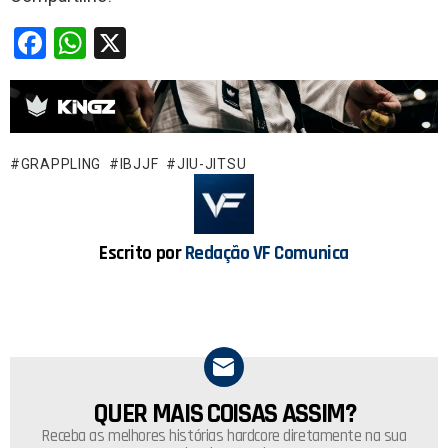
F
W
X
a
h
ce
at
b
s
o
A
GRAPPLING
IBJJF
JIU-JITSU
o
p
k
p
Escrito por
Redação VF Comunica
QUER MAIS COISAS ASSIM?
NEWSLETTER
Receba as melhores histórias hardcore diretamente na sua