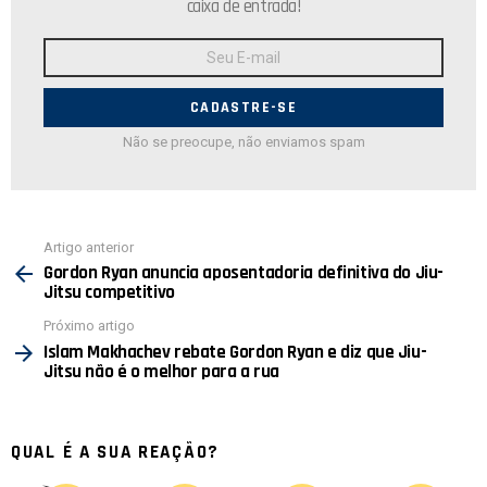
caixa de entrada!
Endereço
de
E-
mail:
Não se preocupe, não enviamos spam
Ver
Artigo anterior
mais
Gordon Ryan anuncia aposentadoria definitiva do Jiu-
Jitsu competitivo
Próximo artigo
Islam Makhachev rebate Gordon Ryan e diz que Jiu-
Jitsu não é o melhor para a rua
QUAL É A SUA REAÇÃO?