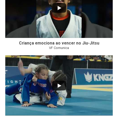
Criança emociona ao vencer no Jiu-Jitsu
VF Comunica
...
7
0