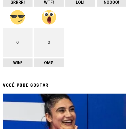
GRRRR!
WTF!
LOL!
NOOOO!
0
0
WIN!
OMG
VOCÊ PODE GOSTAR