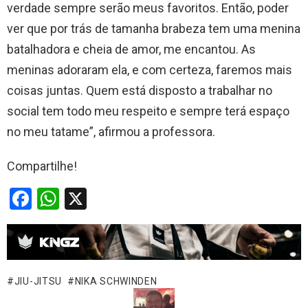
verdade sempre serão meus favoritos. Então, poder
ver que por trás de tamanha brabeza tem uma menina
batalhadora e cheia de amor, me encantou. As
meninas adoraram ela, e com certeza, faremos mais
coisas juntas. Quem está disposto a trabalhar no
social tem todo meu respeito e sempre terá espaço
no meu tatame”, afirmou a professora.
Compartilhe!
F
W
X
a
h
ce
at
b
s
o
A
JIU-JITSU
NIKA SCHWINDEN