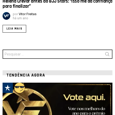
Helena Crevar antes do BJJ Stars: “Isso me dá confiança
para finalizar”
por
Vitor Freitas
há um ano
LEIA MAIS
Procurar
por:
TENDÊNCIA AGORA