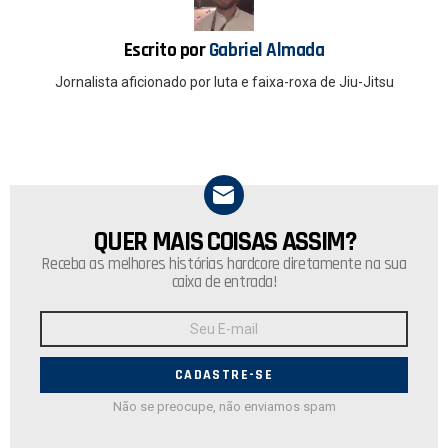
o
p
k
p
Escrito por
Gabriel Almada
Jornalista aficionado por luta e faixa-roxa de Jiu-Jitsu
QUER MAIS COISAS ASSIM?
NEWSLETTER
Receba as melhores histórias hardcore diretamente na sua
caixa de entrada!
Endereço
de
E-
mail:
Não se preocupe, não enviamos spam