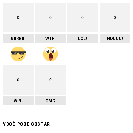
0
0
0
0
GRRRR!
WTF!
LOL!
NOOOO!
0
0
WIN!
OMG
VOCÊ PODE GOSTAR