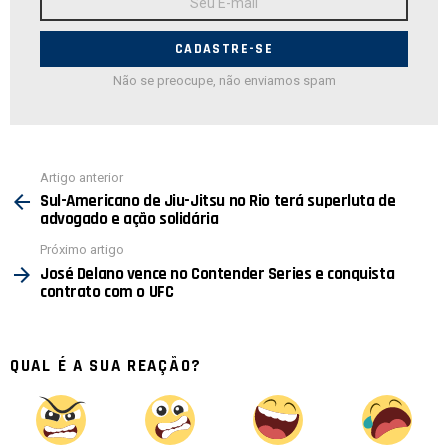
de
E-
mail:
Não se preocupe, não enviamos spam
Ver
Artigo anterior
mais
Sul-Americano de Jiu-Jitsu no Rio terá superluta de
advogado e ação solidária
Próximo artigo
José Delano vence no Contender Series e conquista
contrato com o UFC
QUAL É A SUA REAÇÃO?