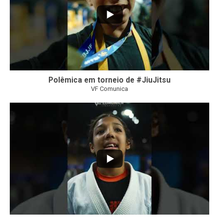
Polêmica em torneio de #JiuJitsu
VF Comunica
10
0