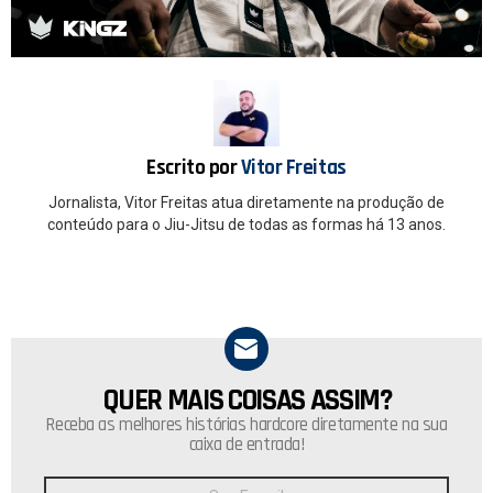
ce
at
b
s
o
A
o
p
k
p
Escrito por
Vitor Freitas
Jornalista, Vitor Freitas atua diretamente na produção de
conteúdo para o Jiu-Jitsu de todas as formas há 13 anos.
QUER MAIS COISAS ASSIM?
NEWSLETTER
Receba as melhores histórias hardcore diretamente na sua
caixa de entrada!
Endereço