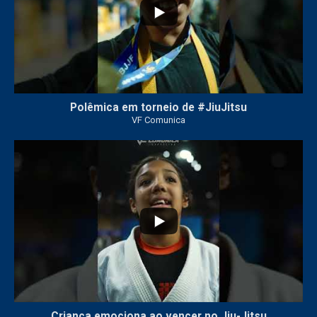
Polêmica em torneio de #JiuJitsu
VF Comunica
10
0
Criança emociona ao vencer no Jiu-Jitsu