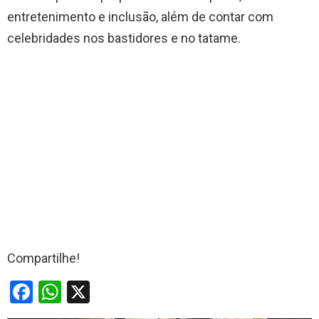
entretenimento e inclusão, além de contar com
celebridades nos bastidores e no tatame.
Compartilhe!
F
W
X
a
h