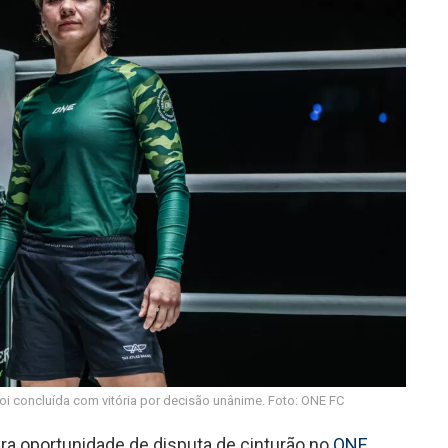
oi concluída com vitória por decisão unânime. Foto: ONE FC
ra oportunidade de disputa de cinturão no
ONE