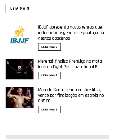
LEIA MAIS
IBJJF apresenta novas regras que
incluem transgêneros e proibição de
gestos obscenos
LEIA MAIS
Meregali finaliza Preguiça no mata-
leão no Fight Pass Invitational 5
LEIA MAIS
Marcelo Garcia, lenda do Jiu-Jitsu,
vence por finalização em estreia no
ONE FC
LEIA MAIS