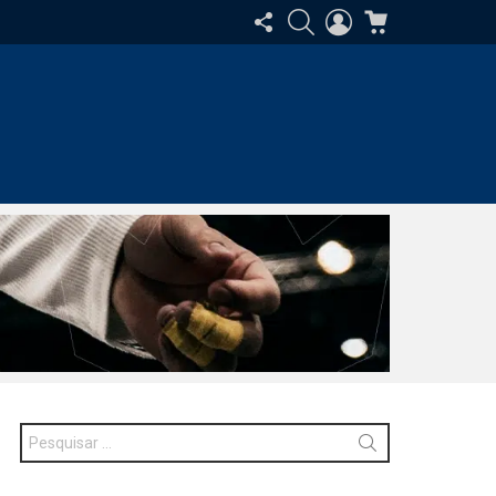
SIGA-
PESQUISAR
ENTRAR
CARRINHO
NOS
Procurar
por: