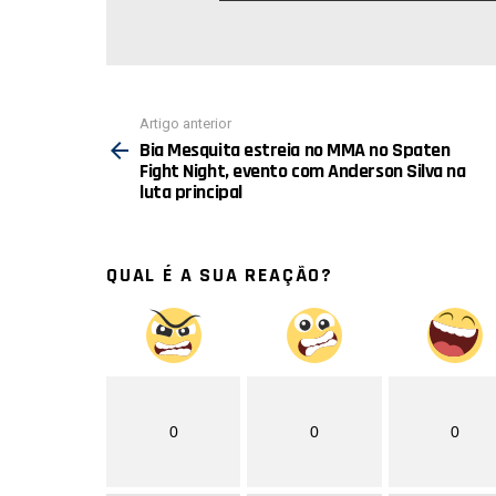
E-
mail:
Ver
Artigo anterior
mais
Bia Mesquita estreia no MMA no Spaten
Fight Night, evento com Anderson Silva na
luta principal
QUAL É A SUA REAÇÃO?
0
0
0