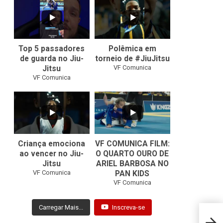
10
0
46
1
Top 5 passadores
Polêmica em
de guarda no Jiu-
torneio de #JiuJitsu
VF Comunica
Jitsu
VF Comunica
10
0
Criança emociona
VF COMUNICA FILM:
ao vencer no Jiu-
O QUARTO OURO DE
Jitsu
ARIEL BARBOSA NO
...
VF Comunica
PAN KIDS
7
0
VF Comunica
Carregar Mais...
Inscreva-se
Spate
Sonne