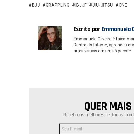
o
p
BJJ
GRAPPLING
IBJJF
JIU-JITSU
ONE
k
p
Escrito por
Emmanuela O
Emmanuela Oliveira é faixa-ma
Dentro do tatame, aprendeu que é
artes visuais em um só pacote.
QUER MAIS
NEWSLETTER
Receba as melhores histórias hard
Endereço
de