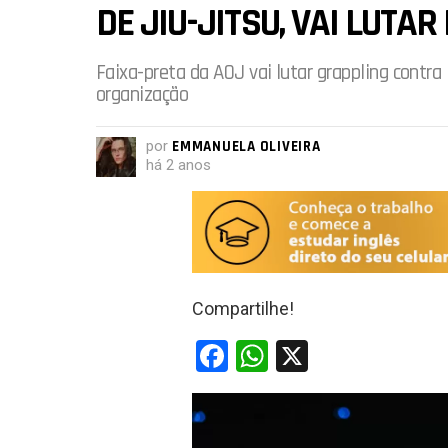
DE JIU-JITSU, VAI LUTA
Faixa-preta da AOJ vai lutar grappling contra
organização
por
EMMANUELA OLIVEIRA
há 2 anos
Compartilhe!
F
W
X
a
h
ce
at