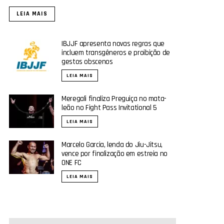
LEIA MAIS
IBJJF apresenta novas regras que
incluem transgêneros e proibição de
gestos obscenos
LEIA MAIS
Meregali finaliza Preguiça no mata-
leão no Fight Pass Invitational 5
LEIA MAIS
Marcelo Garcia, lenda do Jiu-Jitsu,
vence por finalização em estreia no
ONE FC
LEIA MAIS