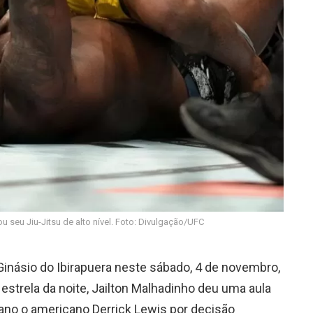
u seu Jiu-Jitsu de alto nível. Foto: Divulgação/UFC
inásio do Ibirapuera neste sábado, 4 de novembro,
strela da noite, Jailton Malhadinho deu uma aula
cano o americano Derrick Lewis por decisão