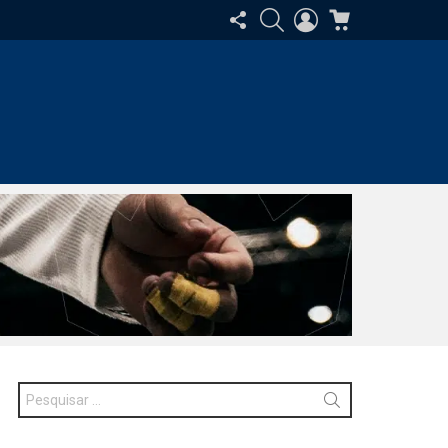
SIGA-
PESQUISAR
ENTRAR
CARRINHO
NOS
Procurar
por: