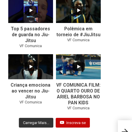
8
0
46
1
Top 5 passadores
Polêmica em
de guarda no Jiu-
torneio de #JiuJitsu
VF Comunica
Jitsu
VF Comunica
10
0
Criança emociona
VF COMUNICA FILM:
ao vencer no Jiu-
O QUARTO OURO DE
Jitsu
ARIEL BARBOSA NO
...
VF Comunica
PAN KIDS
7
0
VF Comunica
Carregar Mais...
Inscreva-se
Maria