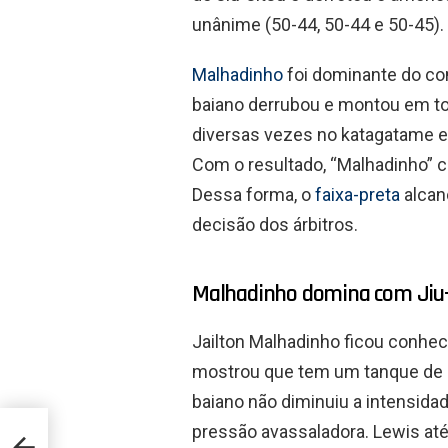
unânime (50-44, 50-44 e 50-45).
Malhadinho
foi dominante do com
baiano derrubou e montou em to
diversas vezes no katagatame e 
Com o resultado, “Malhadinho” co
Dessa forma, o
faixa-preta
alcanç
decisão dos árbitros.
Malhadinho domina com Jiu-
Jailton Malhadinho ficou conheci
mostrou que tem um tanque de g
baiano não diminuiu a intensid
pressão avassaladora. Lewis at