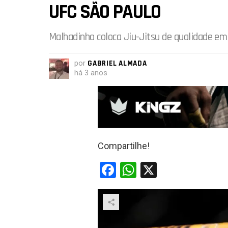
UFC SÃO PAULO
Malhadinho coloca Jiu-Jitsu de qualidade em
por
GABRIEL ALMADA
há 3 anos
Compartilhe!
F
W
X
a
h
ce
at
b
s