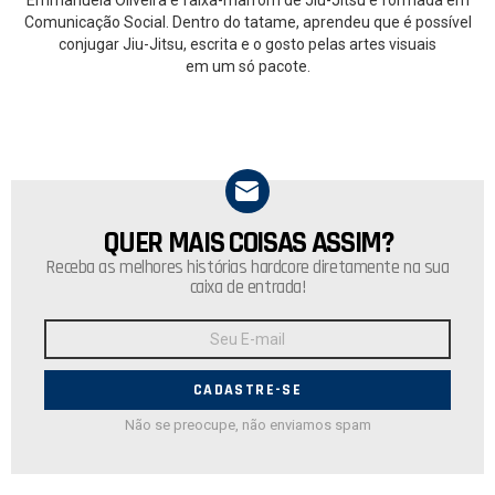
Comunicação Social. Dentro do tatame, aprendeu que é possível
conjugar Jiu-Jitsu, escrita e o gosto pelas artes visuais
em um só pacote.
QUER MAIS COISAS ASSIM?
NEWSLETTER
Receba as melhores histórias hardcore diretamente na sua
caixa de entrada!
Endereço
de
E-
mail:
Não se preocupe, não enviamos spam