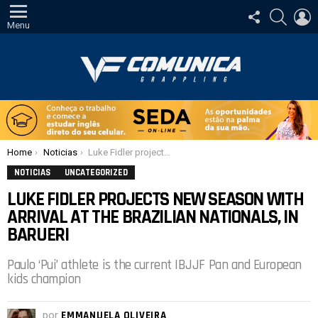
SIGA-
PESQUI
E
NOS
Menu
Você está aqui:
Home
Noticias
Luke Fidler projects new season with arrival at the Brazilian Nationals, in Barueri
NOTICIAS
UNCATEGORIZED
LUKE FIDLER PROJECTS NEW SEASON WITH
ARRIVAL AT THE BRAZILIAN NATIONALS, IN
BARUERI
Paulo ‘Pui’ athlete is the current IBJJF Pan and European
kids champion
por
EMMANUELA OLIVEIRA