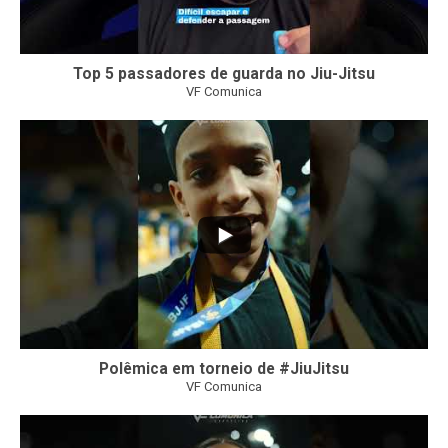
Top 5 passadores de guarda no Jiu-Jitsu
VF Comunica
46
1
Polêmica em torneio de #JiuJitsu
VF Comunica
10
0