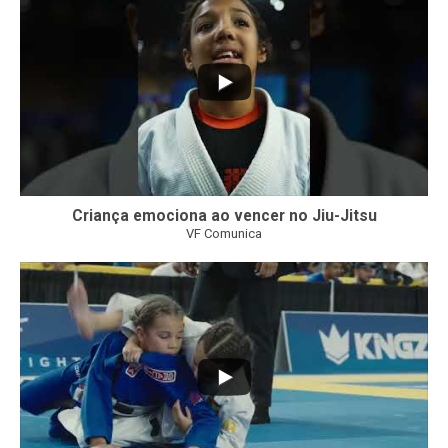
Criança emociona ao vencer no Jiu-Jitsu
VF Comunica
...
7
0