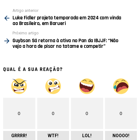
Ver
Artigo anterior
mais
Luke Fidler projeta temporada em 2024 com vinda
ao Brasileiro, em Barueri
Próximo artigo
Guybson Sá retorna à ativa no Pan da IBJJF: “Não
vejo a hora de pisar no tatame e competir”
QUAL É A SUA REAÇÃO?
0
0
0
0
GRRRR!
WTF!
LOL!
NOOOO!