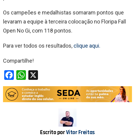
Os campeões e medalhistas somaram pontos que
levaram a equipe à terceira colocação no Floripa Fall
Open No Gi, com 118 pontos.
Para ver todos os resultados,
clique aqui.
Compartilhe!
F
W
X
a
h
ce
at
b
s
o
A
o
p
k
p
Escrito por
Vitor Freitas