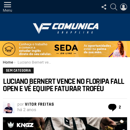
SIGA-
PESQUI
E
NOS
Menu
Você está aqui:
Home
Luciano Bernert vence no Floripa Fall Open e vê equipe faturar troféu
SEM CATEGORIA
LUCIANO BERNERT VENCE NO FLORIPA FALL
OPEN E VÊ EQUIPE FATURAR TROFÉU
por
VITOR FREITAS
Com
2
há 2 anos