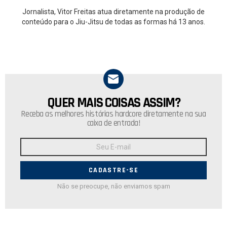
Jornalista, Vitor Freitas atua diretamente na produção de
conteúdo para o Jiu-Jitsu de todas as formas há 13 anos.
QUER MAIS COISAS ASSIM?
NEWSLETTER
Receba as melhores histórias hardcore diretamente na sua
caixa de entrada!
Endereço
de
E-
mail:
Não se preocupe, não enviamos spam