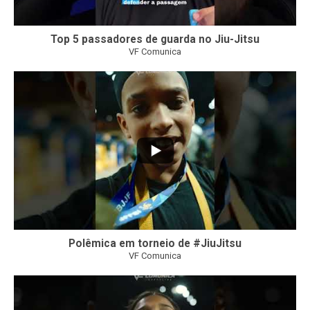
Top 5 passadores de guarda no Jiu-Jitsu
VF Comunica
47
1
Polêmica em torneio de #JiuJitsu
VF Comunica
10
0