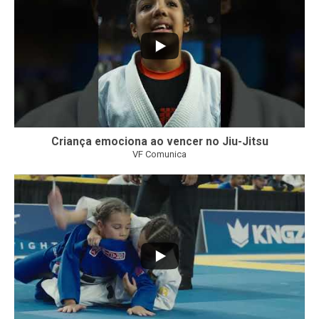
Criança emociona ao vencer no Jiu-Jitsu
VF Comunica
...
7
0