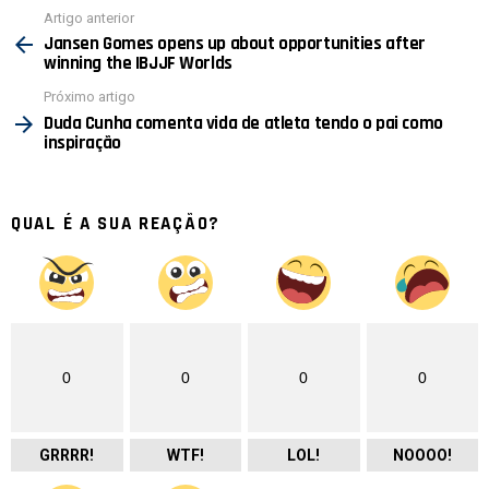
Ver
Artigo anterior
mais
Jansen Gomes opens up about opportunities after
winning the IBJJF Worlds
Próximo artigo
Duda Cunha comenta vida de atleta tendo o pai como
inspiração
QUAL É A SUA REAÇÃO?
0
0
0
0
GRRRR!
WTF!
LOL!
NOOOO!