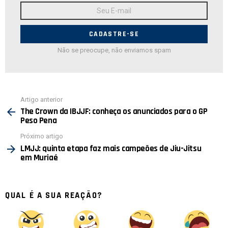
Endereço
de
E-
mail:
Não se preocupe, não enviamos spam
Ver
Artigo anterior
mais
The Crown da IBJJF: conheça os anunciados para o GP
Peso Pena
Próximo artigo
LMJJ: quinta etapa faz mais campeões de Jiu-Jitsu
em Muriaé
QUAL É A SUA REAÇÃO?