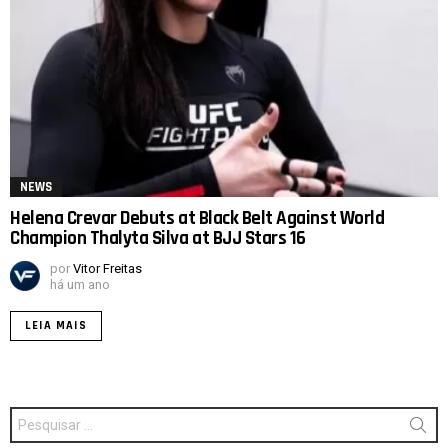
NEWS
Helena Crevar Debuts at Black Belt Against World
Champion Thalyta Silva at BJJ Stars 16
por
Vitor Freitas
há um ano
LEIA MAIS
Procurar
por: