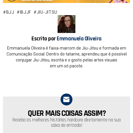
b
s
o
A
BJJ
IBJJF
JIU-JITSU
o
p
k
p
Escrito por
Emmanuela Oliveira
Emmanuela Oliveira é faixa-marrom de Jiu-Jitsu e formada em
Comunicação Social. Dentro do tatame, aprendeu que é possível
conjugar Jiu-Jitsu, escrita e o gosto pelas artes visuais
em um só pacote.
QUER MAIS COISAS ASSIM?
NEWSLETTER
Receba as melhores histórias hardcore diretamente na sua
caixa de entrada!