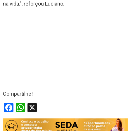
na vida.”, reforçou Luciano.
Compartilhe!
F
W
X
a
h
ce
at