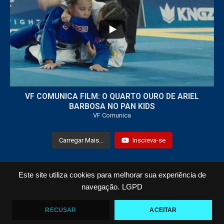
7
0
VF COMUNICA FILM: O QUARTO OURO DE ARIEL
BARBOSA NO PAN KIDS
VF Comunica
Carregar Mais...
Inscreva-se
Este site utiliza cookies para melhorar sua experiência de
Todos os Direitos Reservados © 2021 VF Comunica
navegação.
LGPD
Home
Loja
Fotos
Vídeos
RECUSAR
ACEITAR