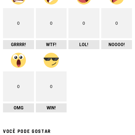
0
0
0
0
GRRRR!
WTF!
LOL!
NOOOO!
0
0
OMG
WIN!
VOCÊ PODE GOSTAR