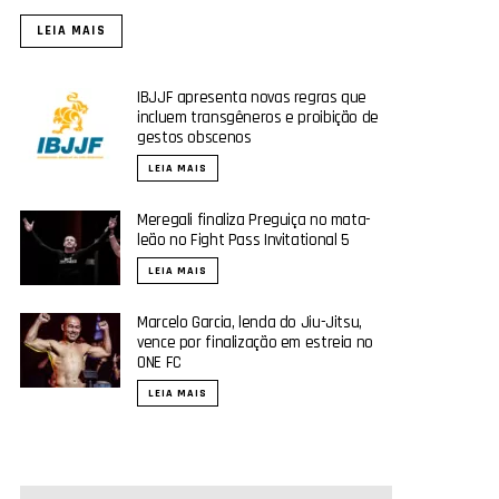
LEIA MAIS
IBJJF apresenta novas regras que
incluem transgêneros e proibição de
gestos obscenos
LEIA MAIS
Meregali finaliza Preguiça no mata-
leão no Fight Pass Invitational 5
LEIA MAIS
Marcelo Garcia, lenda do Jiu-Jitsu,
vence por finalização em estreia no
ONE FC
LEIA MAIS