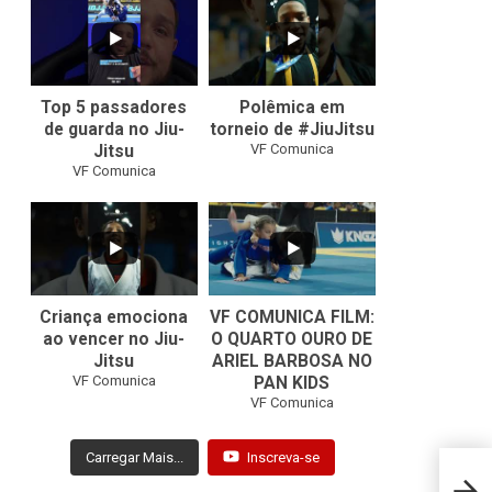
10
0
46
1
Top 5 passadores
Polêmica em
de guarda no Jiu-
torneio de #JiuJitsu
VF Comunica
Jitsu
VF Comunica
10
0
Criança emociona
VF COMUNICA FILM:
ao vencer no Jiu-
O QUARTO OURO DE
Jitsu
ARIEL BARBOSA NO
...
VF Comunica
PAN KIDS
7
0
VF Comunica
Carregar Mais...
Inscreva-se
Bryce