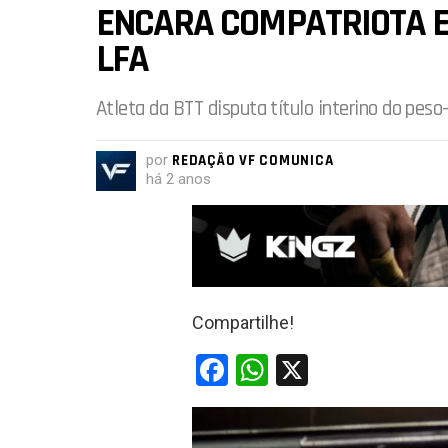
ENCARA COMPATRIOTA E
LFA
Atleta da BTT disputa título interino do pes
por
REDAÇÃO VF COMUNICA
há 2 anos
Compartilhe!
F
W
X
a
h
ce
at