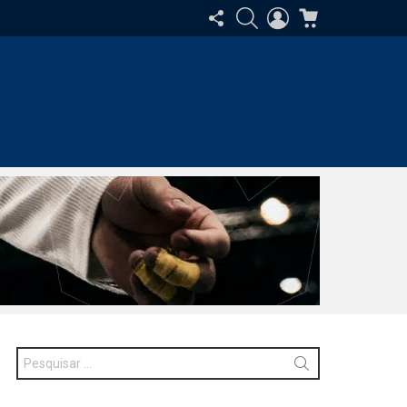
SIGA-
PESQUISAR
ENTRAR
CARRINHO
NOS
Procurar
por: