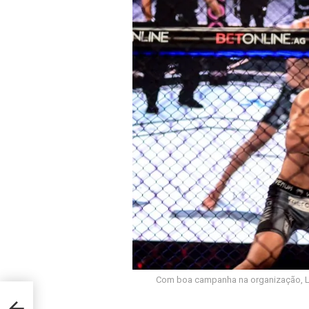
Com boa campanha na organização, Li
quer
peu